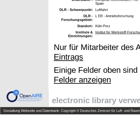
Spain
DLR - Schwerpunkt:
Luftfahrt
DLR -
L ER - Antriebsforschung
Forschungsgebiet:
Standort:
Köln-Porz
Institute &
Institut für Werkstoff-Forsch
Einrichtungen:
Nur für Mitarbeiter des 
Eintrags
Einige Felder oben sind
Felder anzeigen
electronic library ver
Gestaltung Webseite und Datenbank: Copyright © Deutsches Zentrum für Luft- und Raumfa