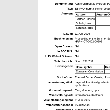
Dokumentart:
Konferenzbeitrag (Vortrag, P
Titel:
EB-PVD thermal barrier coatin
Autoren:
Autoren
Autoren-O
Bartsch, Marion
Schulz, Uwe
Saruhan, Bilge
Datum:
11 Juni 2006
Erschienen in:
Proceeding of the Summer Sc
HRPN-CT-2002-00203
Open Access:
Nein
In SCOPUS:
Nein
In ISI Web of Science:
Nein
Seitenbereich:
Seiten 191-200
Herausgeber:
Herausgeber
Her
European Commission,
Stichwörter:
Thermal Barrier Coating, Pro
Veranstaltungstitel:
Layered, functional gradient c
applications
Veranstaltungsort:
Maó, Menorca, Spain
Veranstaltungsart:
internationale Konferenz
Veranstaltungsbeginn:
11 Juni 2006
Veranstaltungsende:
16 Juni 2006
Veranstalter :
European Commission, Prof. M