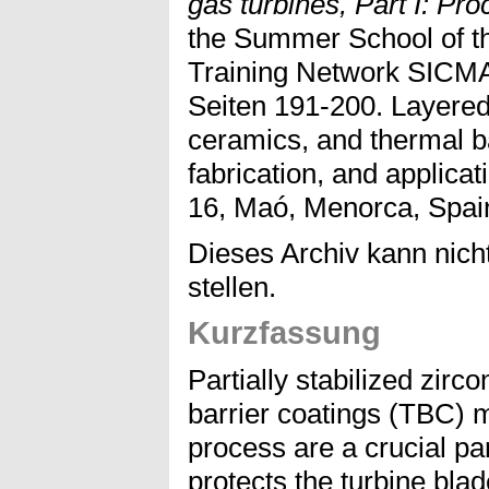
gas turbines, Part I: Pro
the Summer School of 
Training Network SIC
Seiten 191-200. Layered,
ceramics, and thermal ba
fabrication, and applica
16, Maó, Menorca, Spai
Dieses Archiv kann nicht
stellen.
Kurzfassung
Partially stabilized zir
barrier coatings (TBC)
process are a crucial pa
protects the turbine blad