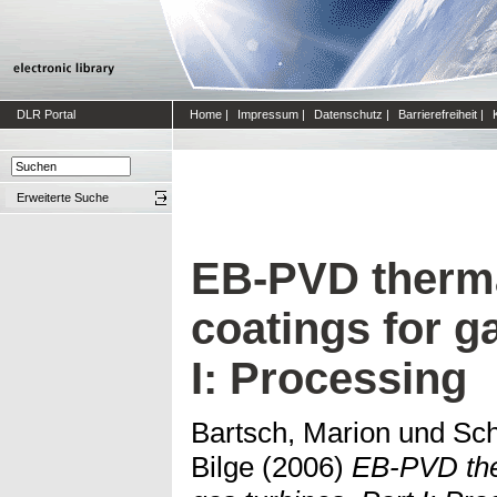
DLR Portal
Home
|
Impressum
|
Datenschutz
|
Barrierefreiheit
|
Erweiterte Suche
EB-PVD therma
coatings for g
I: Processing
Bartsch, Marion
und
Sch
Bilge
(2006)
EB-PVD ther