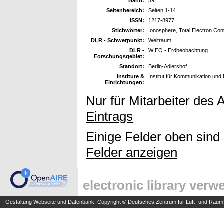
Band:
39
Seitenbereich:
Seiten 1-14
ISSN:
1217-8977
Stichwörter:
Ionosphere, Total Electron Con
DLR - Schwerpunkt:
Weltraum
DLR -
W EO - Erdbeobachtung
Forschungsgebiet:
Standort:
Berlin-Adlershof
Institute &
Institut für Kommunikation und 
Einrichtungen:
Nur für Mitarbeiter des 
Eintrags
Einige Felder oben sind
Felder anzeigen
electronic library ver
Gestaltung Webseite und Datenbank: Copyright © Deutsches Zentrum für Luft- und Raumfa