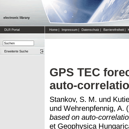
DLR Portal
Home
|
Impressum
|
Datenschutz
|
Barrierefreiheit
|
Erweiterte Suche
GPS TEC forec
auto-correlati
Stankov, S. M.
und
Kutie
und
Wehrenpfennig, A.
(
based on auto-correlatio
et Geophysica Hungarica