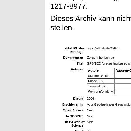
1217-8977.
Dieses Archiv kann nicht
stellen.
elib-URL des
https://elib.dlr.de/45678/
Eintrags:
Dokumentart:
Zeitschriftenbeitrag
Titel:
GPS TEC forecasting based on 
Autoren:
Autoren
Autoren-
Stankov, S. M.
Kutiev, I. S.
Jakowski, N.
Wehrenpfennig, A.
Datum:
2004
Erschienen in:
Acta Geodaetica et Geophysic
Open Access:
Nein
In SCOPUS:
Nein
In ISI Web of
Nein
Science: