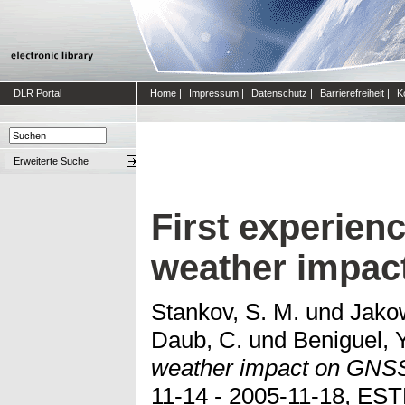
DLR Portal
Home
|
Impressum
|
Datenschutz
|
Barrierefreiheit
|
K
Erweiterte Suche
First experien
weather impac
Stankov, S. M.
und
Jakow
Daub, C.
und
Beniguel, Y
weather impact on GNSS
11-14 - 2005-11-18, EST