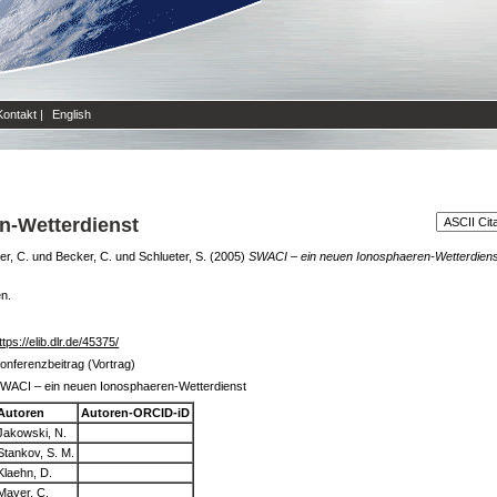
Kontakt
|
English
n-Wetterdienst
r, C.
und
Becker, C.
und
Schlueter, S.
(2005)
SWACI – ein neuen Ionosphaeren-Wetterdiens
en.
ttps://elib.dlr.de/45375/
onferenzbeitrag (Vortrag)
WACI – ein neuen Ionosphaeren-Wetterdienst
Autoren
Autoren-ORCID-iD
Jakowski, N.
Stankov, S. M.
Klaehn, D.
Mayer, C.