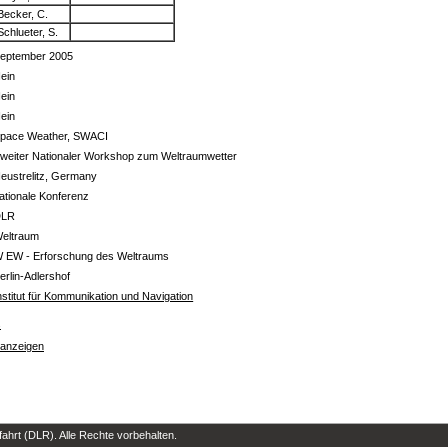
Becker, C.
Schlueter, S.
eptember 2005
ein
ein
ein
pace Weather, SWACI
weiter Nationaler Workshop zum Weltraumwetter
eustrelitz, Germany
ationale Konferenz
DLR
eltraum
 EW - Erforschung des Weltraums
erlin-Adlershof
nstitut für Kommunikation und Navigation
s
 anzeigen
hrt (DLR). Alle Rechte vorbehalten.