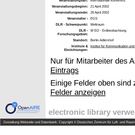
Veranstaltungsart:
internationale Konferenz
Veranstaltungsbeginn:
21 April 2002
Veranstaltungsende:
26 April 2002
Veranstalter :
EGS
DLR - Schwerpunkt:
Weltraum
DLR -
W EO - Erdbeobachtung
Forschungsgebiet:
Standort:
Berlin-Adlershof
Institute &
Institut für Kommunikation und
Einrichtungen:
Nur für Mitarbeiter des 
Eintrags
Einige Felder oben sind 
Felder anzeigen
electronic library verw
Gestaltung Webseite und Datenbank: Copyright © Deutsches Zentrum für Luft- und Raumfa