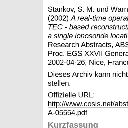
Stankov, S. M.
und
Warn
(2002)
A real-time opera
TEC - based reconstructio
a single ionosonde locati
Research Abstracts, AB
Proc. EGS XXVII Genera
2002-04-26, Nice, Franc
Dieses Archiv kann nicht
stellen.
Offizielle URL:
http://www.cosis.net/a
A-05554.pdf
Kurzfassung