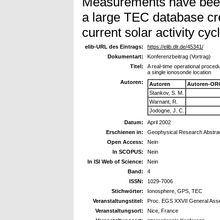
Measurements have been
a large TEC database crea
current solar activity cyc
elib-URL des Eintrags:
https://elib.dlr.de/45341/
Dokumentart:
Konferenzbeitrag (Vortrag)
Titel:
A real-time operational proced
a single ionosonde location
Autoren:
Autoren
Autoren-OR
Stankov, S. M.
Warnant, R.
Jodogne, J. C.
Datum:
April 2002
Erschienen in:
Geophysical Research Abstra
Open Access:
Nein
In SCOPUS:
Nein
In ISI Web of Science:
Nein
Band:
4
ISSN:
1029-7006
Stichwörter:
Ionosphere, GPS, TEC
Veranstaltungstitel:
Proc. EGS XXVII General Ass
Veranstaltungsort:
Nice, France