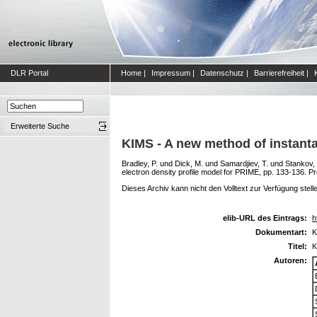
DLR Portal
Home
|
Impressum
|
Datenschutz
|
Barrierefreiheit
|
Erweiterte Suche
KIMS - A new method of instant
Bradley, P.
und
Dick, M.
und
Samardjiev, T.
und
Stankov, 
electron density profile model for PRIME, pp. 133-136. 
Dieses Archiv kann nicht den Volltext zur Verfügung stell
elib-URL des Eintrags:
h
Dokumentart:
K
Titel:
K
Autoren: