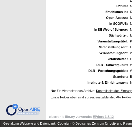
Datum:
S
Erschienen in:
D
Open Access:
N
In SCOPUS:
N
In ISI Web of Science:
N
Stichwörter:
I
Veranstaltungstitel:
P
Veranstaltungsort:
E
Veranstaltungsart:
i
Veranstalter :
DLR - Schwerpunkt:
W
DLR - Forschungsgebiet:
W
Standort:
B
Institute & Einrichtungen:
I
Nur für Mitarbeiter des Archivs:
Kontrollseite des Eintrag
Einige Felder oben sind zurzeit ausgeblendet:
Alle Felder
electronic library verwendet
EPrints 3.3.12
Gestaltung Webseite und Datenbank: Copyright © Deutsches Zentrum für Luft- und Raumfa