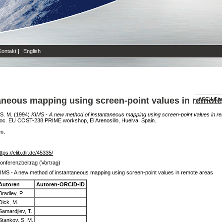
Kontakt
|
English
aneous mapping using screen-point values in remote
S. M.
(1994)
KIMS - A new method of instantaneous mapping using screen-point values in r
Proc. EU COST-238 PRIME workshop, El Arenosillo, Huelva, Spain.
en.
ttps://elib.dlr.de/45335/
onferenzbeitrag (Vortrag)
IMS - A new method of instantaneous mapping using screen-point values in remote areas
Autoren
Autoren-ORCID-iD
Bradley, P.
Dick, M.
Samardjiev, T.
Stankov, S. M.