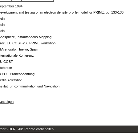
eptember 1994
evelopment and testing of an electron density profile model for PRIME, pp. 133-136
ein
ein
ein
onosphere, Instantaneous Mapping
roc. EU COST-238 PRIME workshop
l Arenosillo, Huelva, Spain
nternationale Konferenz
EU COST
eltraum
 EO - Erdbeobachtung
erlin-Adlershof
nstitut für Kommunikation und Navigation
s
 anzeigen
hrt (DLR). Alle Rechte vorbehalten.