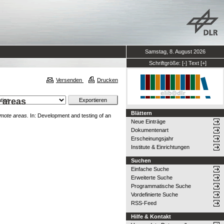
Samstag, 8. August 2026
Schriftgröße:
[-]
Text
[+]
Versenden
Drucken
 areas
Blättern
emote areas.
In: Development and testing of an
Neue Einträge
Dokumentenart
Erscheinungsjahr
Institute & Einrichtungen
Suchen
Einfache Suche
Erweiterte Suche
Programmatische Suche
Vordefinierte Suche
RSS-Feed
Hilfe & Kontakt