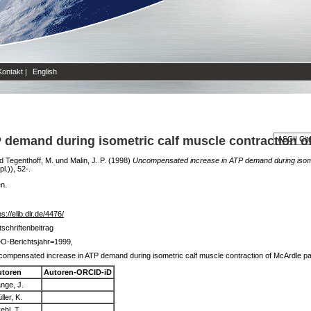
Kontakt
|
English
demand during isometric calf muscle contraction of
d
Tegenthoff, M.
und
Malin, J. P.
(1998)
Uncompensated increase in ATP demand during isomet
.)), 52-.
en.
ps://elib.dlr.de/4476/
tschriftenbeitrag
O-Berichtsjahr=1999,
ompensated increase in ATP demand during isometric calf muscle contraction of McArdle pa
utoren
Autoren-ORCID-iD
nge, J.
ller, K.
ehl, T.