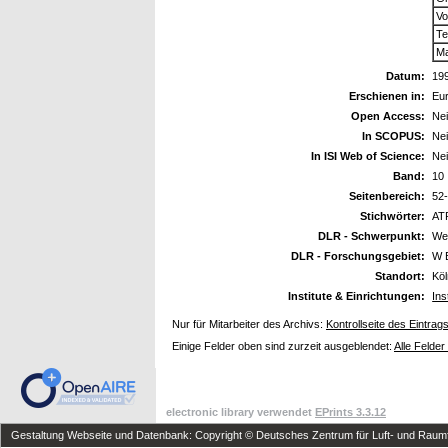
Vo
Te
Ma
Datum:
19
Erschienen in:
Eu
Open Access:
Ne
In SCOPUS:
Ne
In ISI Web of Science:
Ne
Band:
10
Seitenbereich:
52
Stichwörter:
AT
DLR - Schwerpunkt:
We
DLR - Forschungsgebiet:
W 
Standort:
Kö
Institute & Einrichtungen:
Ins
Nur für Mitarbeiter des Archivs:
Kontrollseite des Eintrag
Einige Felder oben sind zurzeit ausgeblendet:
Alle Felder
electronic library verwendet
EPrints 3.3.12
Gestaltung Webseite und Datenbank: Copyright © Deutsches Zentrum für Luft- und Raumfa