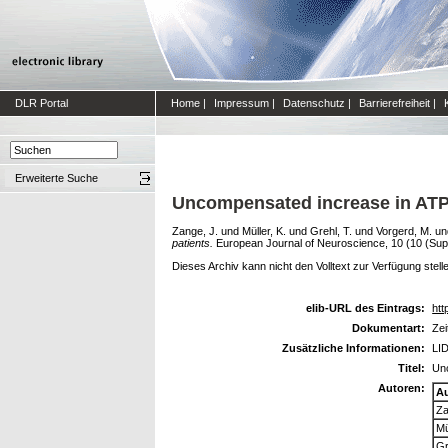
DLR Portal
Home
|
Impressum
|
Datenschutz
|
Barrierefreiheit
|
Erweiterte Suche
Uncompensated increase in ATP 
Zange, J.
und
Müller, K.
und
Grehl, T.
und
Vorgerd, M.
un
patients.
European Journal of Neuroscience, 10 (10 (Suppl
Dieses Archiv kann nicht den Volltext zur Verfügung stell
elib-URL des Eintrags:
htt
Dokumentart:
Zei
Zusätzliche Informationen:
LID
Titel:
Unc
Autoren:
A
Za
Mü
Gr