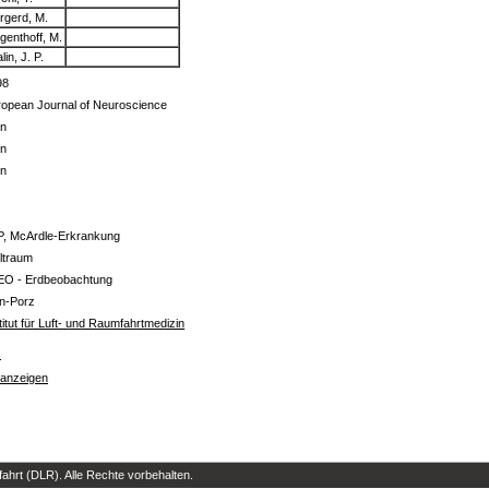
rgerd, M.
genthoff, M.
lin, J. P.
98
ropean Journal of Neuroscience
in
in
in
-
P, McArdle-Erkrankung
ltraum
EO - Erdbeobachtung
ln-Porz
titut für Luft- und Raumfahrtmedizin
s
 anzeigen
hrt (DLR). Alle Rechte vorbehalten.