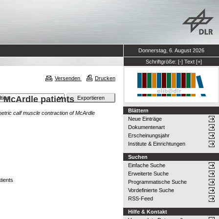
Donnerstag, 6. August 2026
Schriftgröße:
[-]
Text
[+]
Versenden
Drucken
 McArdle patients
Blättern
ric calf muscle contraction of McArdle
Neue Einträge
Dokumentenart
Erscheinungsjahr
Institute & Einrichtungen
Suchen
Einfache Suche
Erweiterte Suche
tients
Programmatische Suche
Vordefinierte Suche
RSS-Feed
Hilfe & Kontakt