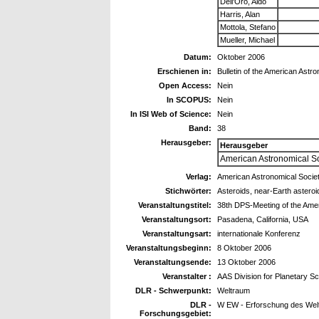
Dell'Oro, Aldo
Harris, Alan
Mottola, Stefano
Mueller, Michael
Datum:
Oktober 2006
Erschienen in:
Bulletin of the American Astr
Open Access:
Nein
In SCOPUS:
Nein
In ISI Web of Science:
Nein
Band:
38
Herausgeber:
Herausgeber
American Astronomical So
Verlag:
American Astronomical Socie
Stichwörter:
Asteroids, near-Earth asteroi
Veranstaltungstitel:
38th DPS-Meeting of the Amer
Veranstaltungsort:
Pasadena, California, USA
Veranstaltungsart:
internationale Konferenz
Veranstaltungsbeginn:
8 Oktober 2006
Veranstaltungsende:
13 Oktober 2006
Veranstalter :
AAS Division for Planetary S
DLR - Schwerpunkt:
Weltraum
DLR -
W EW - Erforschung des Wel
Forschungsgebiet: