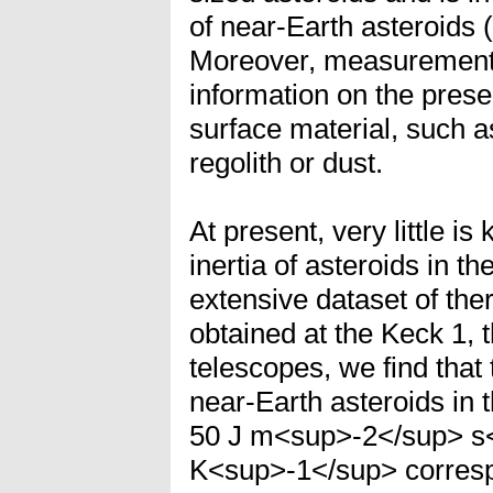
of near-Earth asteroids 
Moreover, measurements 
information on the pres
surface material, such a
regolith or dust.
At present, very little i
inertia of asteroids in t
extensive dataset of the
obtained at the Keck 1,
telescopes, we find that
near-Earth asteroids in 
50 J m<sup>-2</sup> s
K<sup>-1</sup> corresp