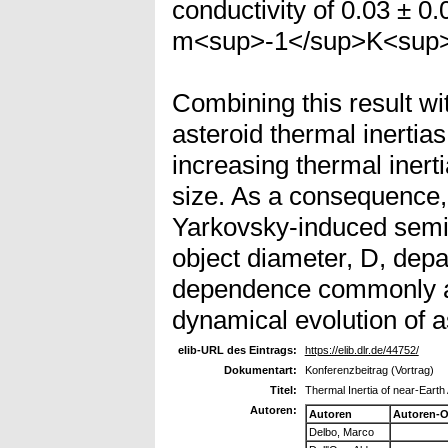
conductivity of 0.03 ± 0
m<sup>-1</sup>K<sup>
Combining this result wi
asteroid thermal inertias
increasing thermal inert
size. As a consequence,
Yarkovsky-induced semim
object diameter, D, depa
dependence commonly a
dynamical evolution of a
elib-URL des Eintrags:
https://elib.dlr.de/44752/
Dokumentart:
Konferenzbeitrag (Vortrag)
Titel:
Thermal Inertia of near-Earth
Autoren:
Autoren
Autoren-O
Delbo, Marco