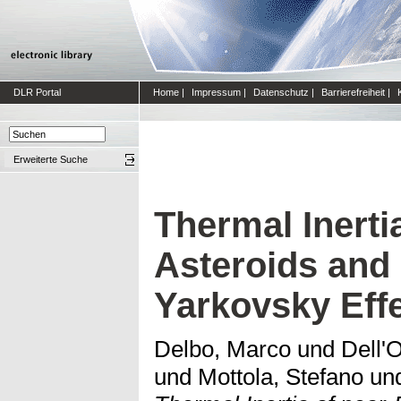
DLR Portal
Home
|
Impressum
|
Datenschutz
|
Barrierefreiheit
|
Erweiterte Suche
Thermal Inerti
Asteroids and 
Yarkovsky Eff
Delbo, Marco
und
Dell'
und
Mottola, Stefano
un