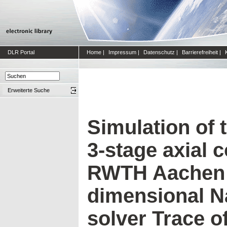
DLR Portal
Home
|
Impressum
|
Datenschutz
|
Barrierefreiheit
|
Erweiterte Suche
Simulation of 
3-stage axial 
RWTH Aachen 
dimensional N
solver Trace o