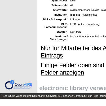
Open Access:
Nein
Seitenanzahl:
47
Stichwörter:
axial compressor, Navier-Stoke
Institution:
ENSIME - Valenciennes
DLR - Schwerpunkt:
Luftfahrt
DLR -
L ER - Antriebsforschung
Forschungsgebiet:
Standort:
Köln-Porz
Institute &
Institut für Antriebstechnik > F
Einrichtungen:
Nur für Mitarbeiter des 
Eintrags
Einige Felder oben sind
Felder anzeigen
electronic library ver
Gestaltung Webseite und Datenbank: Copyright © Deutsches Zentrum für Luft- und Raumfa