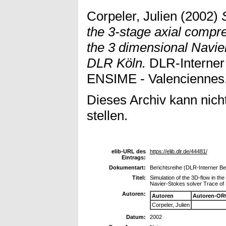
Corpeler, Julien
(2002)
the 3-stage axial comp
the 3 dimensional Navie
DLR Köln.
DLR-Interner 
ENSIME - Valenciennes.
Dieses Archiv kann nicht
stellen.
elib-URL des
https://elib.dlr.de/44481/
Eintrags:
Dokumentart:
Berichtsreihe (DLR-Interner Ber
Titel:
Simulation of the 3D-flow in t
Navier-Stokes solver Trace of
Autoren:
Autoren
Autoren-OR
Corpeler, Julien
Datum:
2002