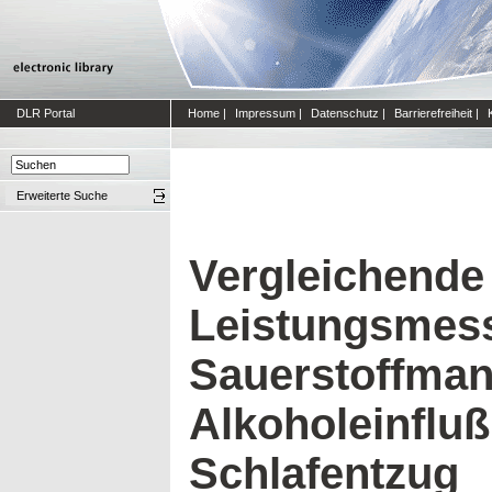
DLR Portal
Home
|
Impressum
|
Datenschutz
|
Barrierefreiheit
|
Erweiterte Suche
Vergleichende
Leistungsmes
Sauerstoffman
Alkoholeinflu
Schlafentzug