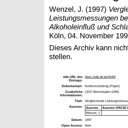
Wenzel, J.
(1997)
Vergl
Leistungsmessungen bei
Alkoholeinfluß und Schl
Köln, 04. November 199
Dieses Archiv kann nicht
stellen.
elib-URL des
https://elib.dlr.de/4440/
Eintrags:
Dokumentart:
Konferenzbeitrag (Paper)
Zusätzliche
LIDO-Berichtsjahr=1999,
Informationen:
Titel:
Vergleichende Leistungsmessun
Autoren:
Autoren
Autoren-ORCID-
Wenzel, J.
Datum:
1997
Open Access:
Nein