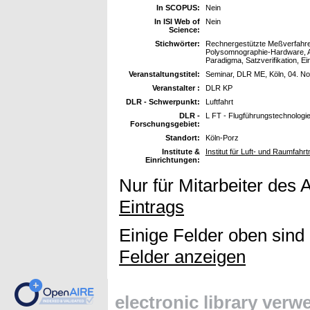
In SCOPUS:
Nein
In ISI Web of
Nein
Science:
Stichwörter:
Rechnergestützte Meßverfahre
Polysomnographie-Hardware, 
Paradigma, Satzverifikation, E
Veranstaltungstitel:
Seminar, DLR ME, Köln, 04. N
Veranstalter :
DLR KP
DLR - Schwerpunkt:
Luftfahrt
DLR -
L FT - Flugführungstechnologi
Forschungsgebiet:
Standort:
Köln-Porz
Institute &
Institut für Luft- und Raumfahr
Einrichtungen:
Nur für Mitarbeiter des 
Eintrags
Einige Felder oben sind
Felder anzeigen
electronic library ver