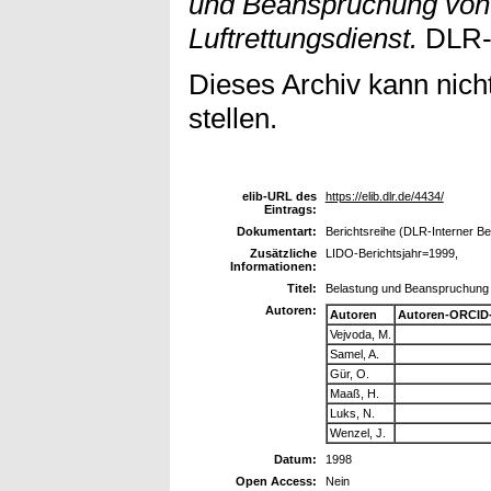
und Beanspruchung von
Luftrettungsdienst.
DLR-I
Dieses Archiv kann nicht
stellen.
elib-URL des
https://elib.dlr.de/4434/
Eintrags:
Dokumentart:
Berichtsreihe (DLR-Interner Be
Zusätzliche
LIDO-Berichtsjahr=1999,
Informationen:
Titel:
Belastung und Beanspruchung v
Autoren:
Autoren
Autoren-ORCID
Vejvoda, M.
Samel, A.
Gür, O.
Maaß, H.
Luks, N.
Wenzel, J.
Datum:
1998
Open Access:
Nein