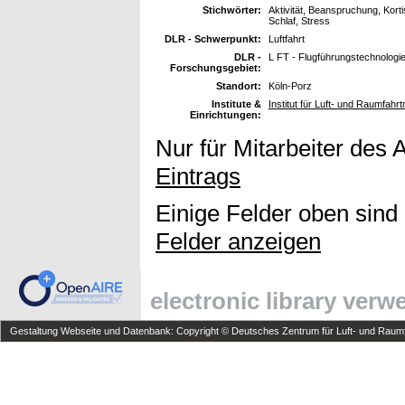
Stichwörter:
Aktivität, Beanspruchung, Kort
Schlaf, Stress
DLR - Schwerpunkt:
Luftfahrt
DLR -
L FT - Flugführungstechnologi
Forschungsgebiet:
Standort:
Köln-Porz
Institute &
Institut für Luft- und Raumfahr
Einrichtungen:
Nur für Mitarbeiter des 
Eintrags
Einige Felder oben sind
Felder anzeigen
electronic library ver
Gestaltung Webseite und Datenbank: Copyright © Deutsches Zentrum für Luft- und Raumfa