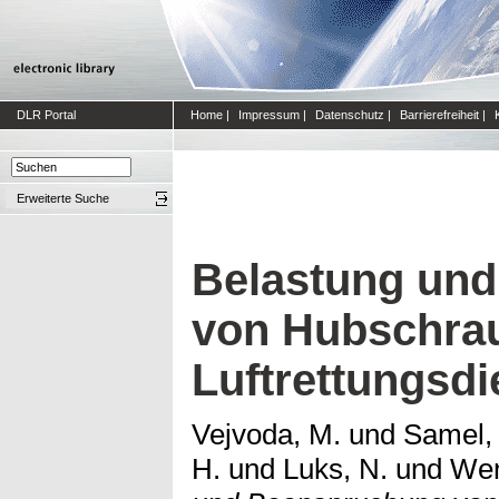
DLR Portal
Home
|
Impressum
|
Datenschutz
|
Barrierefreiheit
|
Erweiterte Suche
Belastung un
von Hubschrau
Luftrettungsdi
Vejvoda, M.
und
Samel, 
H.
und
Luks, N.
und
Wen