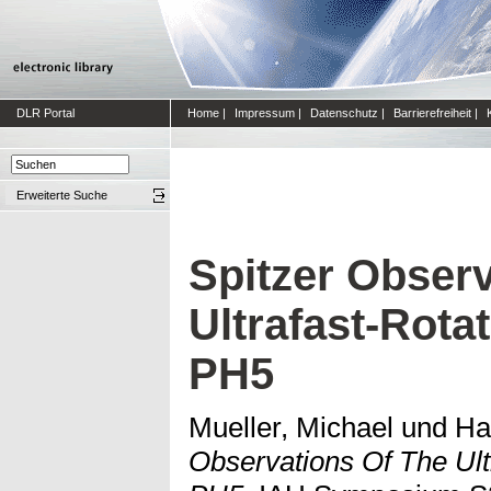
DLR Portal
Home
|
Impressum
|
Datenschutz
|
Barrierefreiheit
|
Erweiterte Suche
Spitzer Obser
Ultrafast-Rota
PH5
Mueller, Michael
und
Ha
Observations Of The Ult