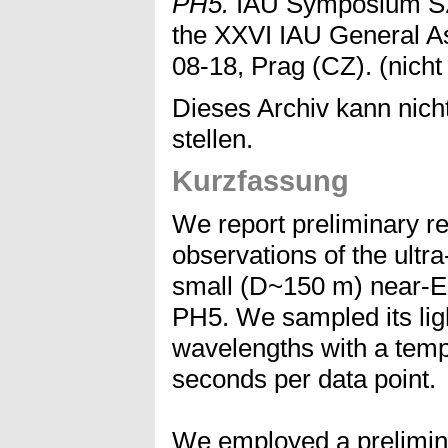
PH5.
IAU Symposium S23
the XXVI IAU General A
08-18, Prag (CZ). (nicht 
Dieses Archiv kann nicht
stellen.
Kurzfassung
We report preliminary re
observations of the ultra
small (D~150 m) near-Ea
PH5. We sampled its lig
wavelengths with a temp
seconds per data point.
We employed a prelimina