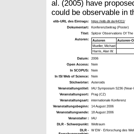
al. (2005) have proposed
could be observable in 
elib-URL des Eintrags:
https://elib.dlr.de/44311/
Dokumentart:
Konferenzbeitrag (Poster)
Titel:
Spitzer Observations Of The 
Autoren:
Autoren
Autoren-O
Mueller, Michael
Harris, Alan W.
Datum:
2006
Open Access:
Nein
In SCOPUS:
Nein
In ISI Web of Science:
Nein
Stichwörter:
Asteroids
Veranstaltungstitel:
IAU Symposium S236 (Near-Ea
Veranstaltungsort:
Prag (CZ)
Veranstaltungsart:
internationale Konferenz
Veranstaltungsbeginn:
14 August 2006
Veranstaltungsende:
18 August 2006
Veranstalter :
IAU
DLR - Schwerpunkt:
Weltraum
DLR -
W EW - Erforschung des Wel
Forschungsgebiet: