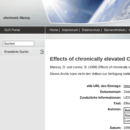
DLR Portal
Home
|
Impressum
|
Datenschutz
|
Barrierefreiheit
|
Erweiterte Suche
Effects of chronically elevated
Manzey, D.
und
Lorenz, B.
(1998)
Effects of chronicall
Dieses Archiv kann nicht den Volltext zur Verfügung stell
elib-URL des Eintrags:
https
Dokumentart:
Zeit
Zusätzliche Informationen:
LIDO
Titel:
Effe
Autoren:
Au
Man
Lor
Datum:
199