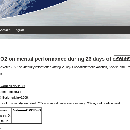
Kontakt
|
English
 CO2 on mental performance during 26 days of confi
y elevated CO2 on mental performance during 26 days of confinement.
Aviation, Space, and Env
en.
://elib.dlr.de/4428/
schriftenbeitrag
-Berichtsjahr=1999,
cts of chronically elevated CO2 on mental performance during 26 days of confinement
toren
Autoren-ORCID-iD
zey, D.
enz, B.
8