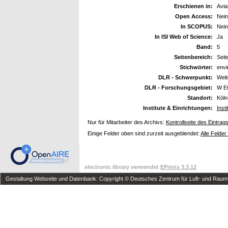
Erschienen in:
Avia
Open Access:
Nein
In SCOPUS:
Nein
In ISI Web of Science:
Ja
Band:
5
Seitenbereich:
Seit
Stichwörter:
envi
DLR - Schwerpunkt:
Wel
DLR - Forschungsgebiet:
W E
Standort:
Köln
Institute & Einrichtungen:
Inst
Nur für Mitarbeiter des Archivs:
Kontrollseite des Eintrag
Einige Felder oben sind zurzeit ausgeblendet:
Alle Felder
electronic library verwendet
EPrints 3.3.12
Gestaltung Webseite und Datenbank: Copyright © Deutsches Zentrum für Luft- und Raumfa