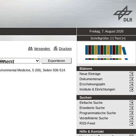
Freitag, 7. August 2026
Schriftgröße:
[-]
Text
[+]
Versenden
Drucken
nement
Blättern
ironmental Medicine, 5 (69), Seiten 506-514.
Neue Einträge
Dokumentenart
Erscheinungsjahr
Institute & Einrichtungen
Suchen
Einfache Suche
Erweiterte Suche
Programmatische Suche
Vordefinierte Suche
RSS-Feed
Hilfe & Kontakt