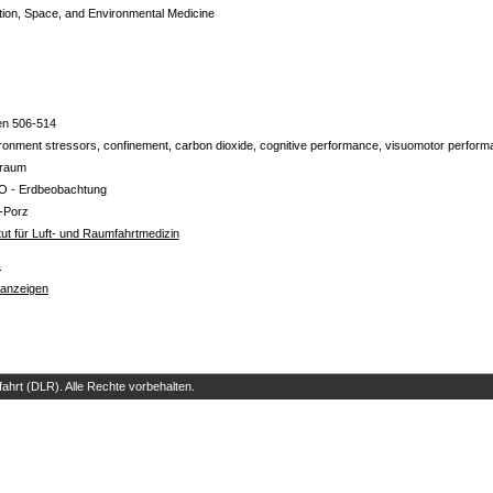
tion, Space, and Environmental Medicine
en 506-514
ronment stressors, confinement, carbon dioxide, cognitive performance, visuomotor perfor
traum
O - Erdbeobachtung
-Porz
itut für Luft- und Raumfahrtmedizin
s
 anzeigen
hrt (DLR). Alle Rechte vorbehalten.