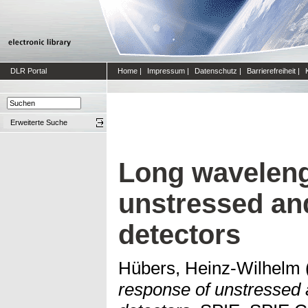
DLR Portal
Home
|
Impressum
|
Datenschutz
|
Barrierefreiheit
|
Erweiterte Suche
Long waveleng
unstressed an
detectors
Hübers, Heinz-Wilhelm
response of unstressed