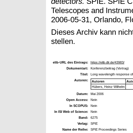
detectors.
SPIE. SPIE Co
Telescopes and Instrume
2006-05-31, Orlando, Fl
Dieses Archiv kann nicht
stellen.
elib-URL des Eintrags:
https://elib.dlr.de/43983/
Dokumentart:
Konferenzbeitrag (Vortrag)
Titel:
Long wavelength response of
Autoren:
Autoren
Aut
Hübers, Heinz-Wilhelm
Datum:
Mai 2006
Open Access:
Nein
In SCOPUS:
Nein
In ISI Web of Science:
Nein
Band:
6275
Verlag:
SPIE
Name der Reihe:
SPIE Proceedings Series