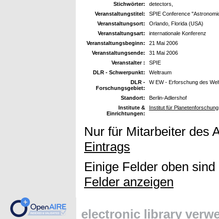
Stichwörter:
detectors,
Veranstaltungstitel:
SPIE Conference "Astronomic
Veranstaltungsort:
Orlando, Florida (USA)
Veranstaltungsart:
internationale Konferenz
Veranstaltungsbeginn:
21 Mai 2006
Veranstaltungsende:
31 Mai 2006
Veranstalter :
SPIE
DLR - Schwerpunkt:
Weltraum
DLR -
W EW - Erforschung des Wel
Forschungsgebiet:
Standort:
Berlin-Adlershof
Institute &
Institut für Planetenforschung
Einrichtungen:
Nur für Mitarbeiter des 
Eintrags
Einige Felder oben sind
Felder anzeigen
electronic library ver