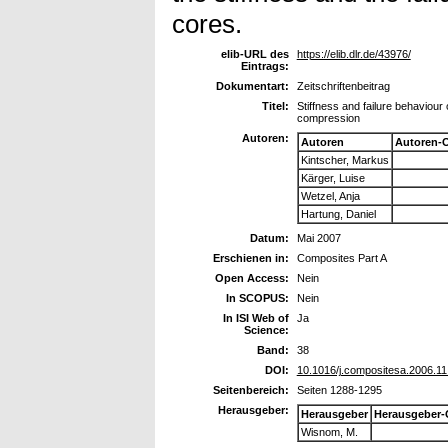
cores.
elib-URL des
https://elib.dlr.de/43976/
Eintrags:
Dokumentart:
Zeitschriftenbeitrag
Titel:
Stiffness and failure behaviou
compression
Autoren:
Autoren
Autoren-
Kintscher, Markus
Kärger, Luise
Wetzel, Anja
Hartung, Daniel
Datum:
Mai 2007
Erschienen in:
Composites Part A
Open Access:
Nein
In SCOPUS:
Nein
In ISI Web of
Ja
Science:
Band:
38
DOI:
10.1016/j.compositesa.2006.11
Seitenbereich:
Seiten 1288-1295
Herausgeber:
Herausgeber
Herausgeber-
Wisnom, M.