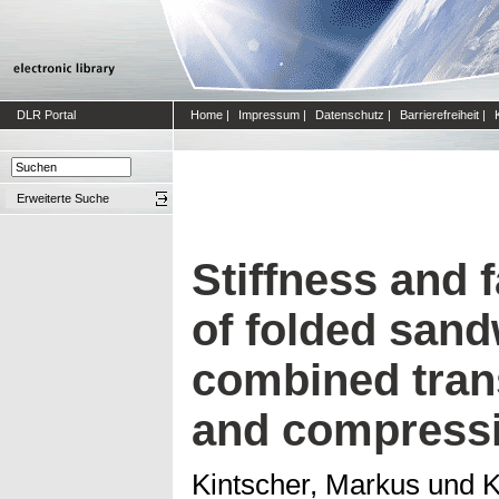
DLR Portal
Home
|
Impressum
|
Datenschutz
|
Barrierefreiheit
|
Erweiterte Suche
Stiffness and 
of folded san
combined tran
and compress
Kintscher, Markus
und
K