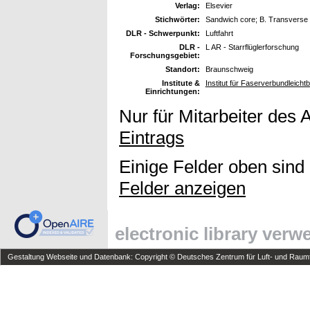
Verlag:
Elsevier
Stichwörter:
Sandwich core; B. Transverse 
DLR - Schwerpunkt:
Luftfahrt
DLR -
L AR - Starrflüglerforschung
Forschungsgebiet:
Standort:
Braunschweig
Institute &
Institut für Faserverbundleich
Einrichtungen:
Nur für Mitarbeiter des 
Eintrags
Einige Felder oben sind
Felder anzeigen
electronic library ver
Gestaltung Webseite und Datenbank: Copyright © Deutsches Zentrum für Luft- und Raumfa