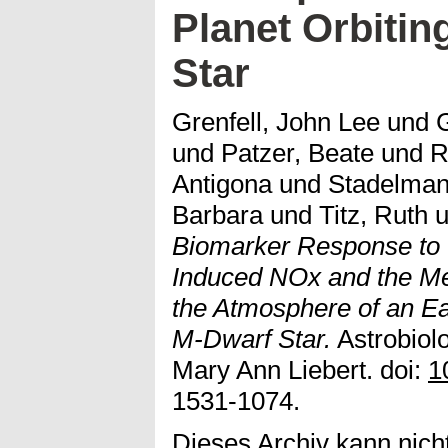
Planet Orbitin
Star
Grenfell, John Lee
und
und
Patzer, Beate
und
R
Antigona
und
Stadelman
Barbara
und
Titz, Ruth
u
Biomarker Response to 
Induced NOx and the Me
the Atmosphere of an Ear
M-Dwarf Star.
Astrobiolo
Mary Ann Liebert. doi:
1
1531-1074.
Dieses Archiv kann nicht