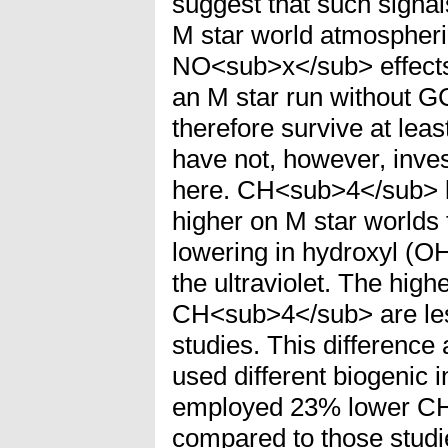
suggest that such signal
M star world atmospher
NO<sub>x</sub> effects
an M star run without G
therefore survive at lea
have not, however, inves
here. CH<sub>4</sub> l
higher on M star worlds
lowering in hydroxyl (O
the ultraviolet. The highe
CH<sub>4</sub> are less
studies. This difference
used different biogenic 
employed 23% lower CH
compared to those studi