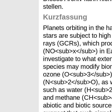
stellen.
Kurzfassung
Planets orbiting in the 
stars are subject to high
rays (GCRs), which prod
(NO<sub>x</sub>) in Ea
investigate to what ex
species may modify bi
ozone (O<sub>3</sub>) 
(N<sub>2</sub>O), as w
such as water (H<sub>2<
and methane (CH<sub>4
abiotic and biotic sourc