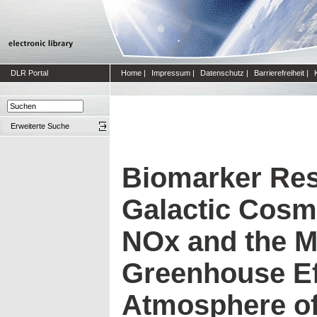
DLR Portal
Home
|
Impressum
|
Datenschutz
|
Barrierefreiheit
|
Erweiterte Suche
Biomarker Re
Galactic Cosm
NOx and the 
Greenhouse Eff
Atmosphere of