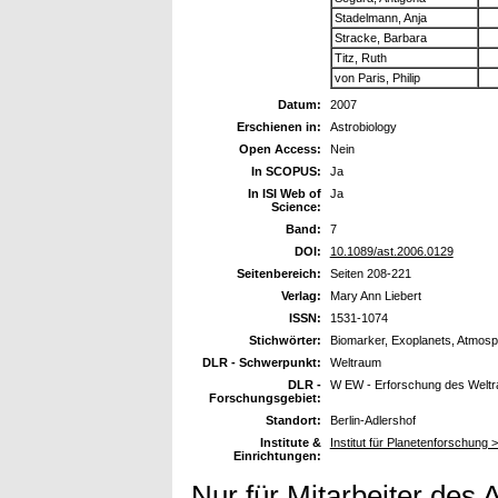
Stadelmann, Anja
Stracke, Barbara
Titz, Ruth
von Paris, Philip
Datum:
2007
Erschienen in:
Astrobiology
Open Access:
Nein
In SCOPUS:
Ja
In ISI Web of
Ja
Science:
Band:
7
DOI:
10.1089/ast.2006.0129
Seitenbereich:
Seiten 208-221
Verlag:
Mary Ann Liebert
ISSN:
1531-1074
Stichwörter:
Biomarker, Exoplanets, Atmosp
DLR - Schwerpunkt:
Weltraum
DLR -
W EW - Erforschung des Welt
Forschungsgebiet:
Standort:
Berlin-Adlershof
Institute &
Institut für Planetenforschung
Einrichtungen:
Nur für Mitarbeiter des 