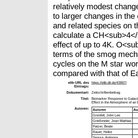
relatively modest change
to larger changes in the
and related species on 
calculate a CH<sub>4</
effect of up to 4K. O<s
terms of the smog mecha
cycles on the M star wor
compared with that of Ea
elib-URL des
https://elib.dlr.de/43897/
Eintrags:
Dokumentart:
Zeitschriftenbeitrag
Titel:
Biomarker Response to Galac
Effect in the Atmosphere of an 
Autoren:
Autoren
Au
Grenfell, John Lee
Grießmeier, Jean-Mathias
Patzer, Beate
Rauer, Heike
Segura, Antigona