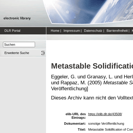
DLR Portal
Home
|
Impressum
|
Datenschutz
|
Barrierefreiheit
|
Erweiterte Suche
Metastable Solidificat
Eggeler, G.
und
Granasy, L.
und
Her
und
Rappaz, M.
(2005)
Metastable So
Veröffentlichung]
Dieses Archiv kann nicht den Volltext
elib-URL des
https://elib.dlr.de/43508/
Eintrags:
Dokumentart:
sonstige Veröffentlichung
Titel:
Metastable Solidification of Co