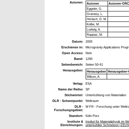
Autoren:
Autoren
Autoren-ORC
Eggeler, G.
Granasy, L.
Herlach, D. M.
Kolbe, M.
Ludwig, A.
Rappaz, M.
Datum:
2005
Erschienen in:
Microgravity Applications Pro
Open Access:
Nein
Band:
1290
Seitenbereich:
Seiten 50-61
Herausgeber:
Herausgeber
Herausgeber-
Wilson, A.
Verlag:
ESA
Name der Reihe:
SP
Stichwörter:
Unterkühlung von Materialien
DLR - Schwerpunkt:
Weltraum
DLR -
W FR - Forschung unter Welt
Forschungsgebiet:
Standort:
Köln-Porz
Institute &
Institut für Materialphysik im 
Einrichtungen:
unterkühlter Schmelzen (ZEUS