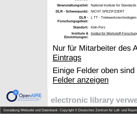
Veranstaltungstitel:
National Institute for Standar
DLR - Schwerpunkt:
NICHT SPEZIFIZIERT
DLR -
L TT - Triebwerkstechnologien
Forschungsgebiet:
Standort:
Köln-Porz
Institute &
Institut für Werkstoff-Forschun
Einrichtungen:
Nur für Mitarbeiter des 
Eintrags
Einige Felder oben sind
Felder anzeigen
electronic library ver
Gestaltung Webseite und Datenbank: Copyright © Deutsches Zentrum für Luft- und Raumfa