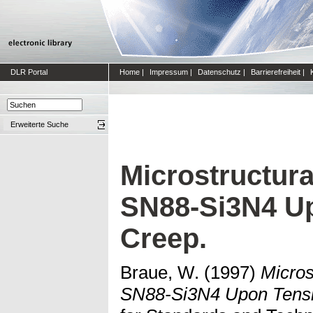
DLR Portal
Home
|
Impressum
|
Datenschutz
|
Barrierefreiheit
|
Erweiterte Suche
Microstructur
SN88-Si3N4 Up
Creep.
Braue, W.
(1997)
Micros
SN88-Si3N4 Upon Tensi