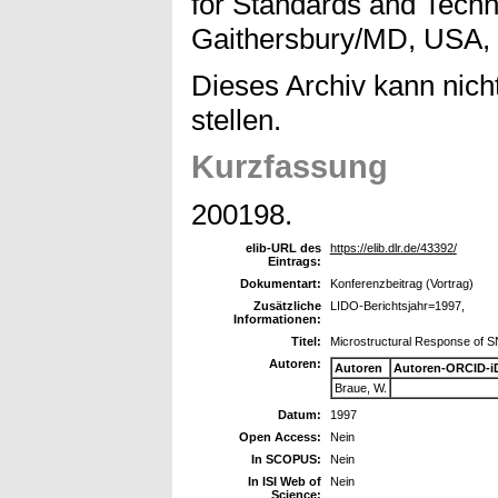
for Standards and Techn
Gaithersbury/MD, USA, 
Dieses Archiv kann nicht
stellen.
Kurzfassung
200198.
elib-URL des
https://elib.dlr.de/43392/
Eintrags:
Dokumentart:
Konferenzbeitrag (Vortrag)
Zusätzliche
LIDO-Berichtsjahr=1997,
Informationen:
Titel:
Microstructural Response of 
Autoren:
Autoren
Autoren-ORCID-i
Braue, W.
Datum:
1997
Open Access:
Nein
In SCOPUS:
Nein
In ISI Web of
Nein
Science: