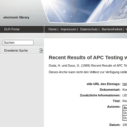
DLR Portal
Home
|
Impressum
|
Datenschutz
|
Barrierefreiheit
|
Erweiterte Suche
Recent Results of APC Testing 
Duda, H.
und
Duus, G.
(1999)
Recent Results of APC Te
Dieses Archiv kann nicht den Volltext zur Verfügung stell
elib-URL des Eintrags:
htt
Dokumentart:
Kon
Zusätzliche Informationen:
LID
Titel:
Rec
Autoren:
A
Du
Du
Datum:
19