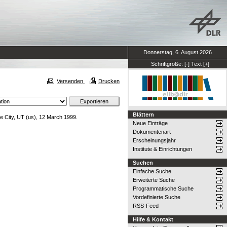
Donnerstag, 6. August 2026
Schriftgröße:
[-]
Text
[+]
Versenden
Drucken
Blättern
 City, UT (us), 12 March 1999.
Neue Einträge
Dokumentenart
Erscheinungsjahr
Institute & Einrichtungen
Suchen
Einfache Suche
Erweiterte Suche
Programmatische Suche
Vordefinierte Suche
RSS-Feed
Hilfe & Kontakt