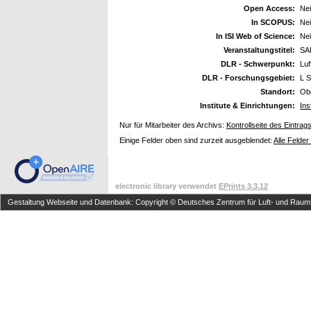
Open Access:
Ne
In SCOPUS:
Ne
In ISI Web of Science:
Ne
Veranstaltungstitel:
SAE
DLR - Schwerpunkt:
Luf
DLR - Forschungsgebiet:
L S
Standort:
Ob
Institute & Einrichtungen:
Ins
Nur für Mitarbeiter des Archivs:
Kontrollseite des Eintrag
Einige Felder oben sind zurzeit ausgeblendet:
Alle Felder
electronic library verwendet
EPrints 3.3.12
Gestaltung Webseite und Datenbank: Copyright © Deutsches Zentrum für Luft- und Raumfa