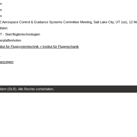
in
in
in
 Aerospace Control & Guidance Systems Committee Meeting, Salt Lake City, UT (us), 12 
tfahrt
T - Starrflüglertechnologien
erpfaffenhofen
titut für Flugsystemtechnik > Institut für Flugmechanik
s
 anzeigen
hrt (DLR). Alle Rechte vorbehalten.