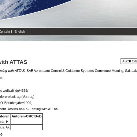
Kontakt
|
English
with ATTAS
sting with ATTAS.
SAE Aerospace Control & Guidance Systems Committee Meeting, Salt Lake
en.
ps://elib.dlr.de/4339/
ferenzbeitrag (Vortrag)
O-Berichtsjahr=1999,
ent Results of APC Testing with ATTAS
utoren
Autoren-ORCID-iD
da, H.
us, G.
99