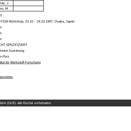
hilz, J.
ino, M.
97
h FGM Workshop, 23.10. - 24.10.1997, Osaka, Japan
in
in
in
CHT SPEZIFIZIERT
 keine Zuordnung
ln-Porz
titut für Werkstoff-Forschung
s
 anzeigen
hrt (DLR). Alle Rechte vorbehalten.