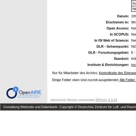
Sc
Ni
Datum:
19
Erschienen in:
9t
Open Access:
Ne
In SCOPUS:
Ne
In ISI Web of Science:
Ne
DLR - Schwerpunkt:
NI
DLR - Forschungsgebiet:
E -
Standort:
Kö
Institute & Einrichtungen:
Ins
Nur für Mitarbeiter des Archivs:
Kontrollseite des Eintrag
Einige Felder oben sind zurzeit ausgeblendet:
Alle Felder
electronic library verwendet
EPrints 3.3.12
Gestaltung Webseite und Datenbank: Copyright © Deutsches Zentrum für Luft- und Raumfa