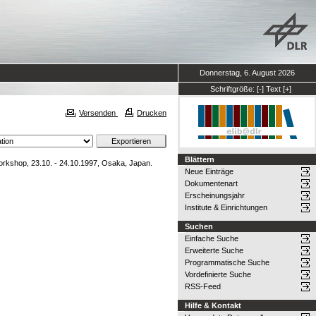
Donnerstag, 6. August 2026
Schriftgröße:
[-]
Text
[+]
Versenden
Drucken
Blättern
rkshop, 23.10. - 24.10.1997, Osaka, Japan.
Neue Einträge
Dokumentenart
Erscheinungsjahr
Institute & Einrichtungen
Suchen
Einfache Suche
Erweiterte Suche
Programmatische Suche
Vordefinierte Suche
RSS-Feed
Hilfe & Kontakt