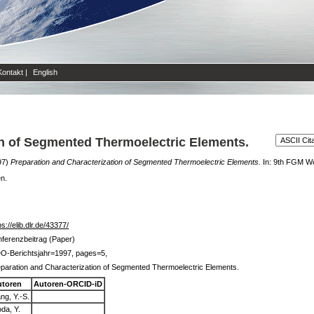
Kontakt
|
English
on of Segmented Thermoelectric Elements.
97)
Preparation and Characterization of Segmented Thermoelectric Elements.
In: 9th FGM Wo
en.
ps://elib.dlr.de/43377/
ferenzbeitrag (Paper)
DO-Berichtsjahr=1997, pages=5,
paration and Characterization of Segmented Thermoelectric Elements.
utoren
Autoren-ORCID-iD
ng, Y.-S.
da, Y.