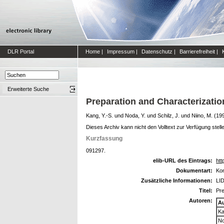
DLR Portal
Home
|
Impressum
|
Datenschutz
|
Barrierefreiheit
|
Erweiterte Suche
Preparation and Characterizati
Kang, Y.-S.
und
Noda, Y.
und
Schilz, J.
und
Niino, M.
(19
Dieses Archiv kann nicht den Volltext zur Verfügung stell
Kurzfassung
091297.
elib-URL des Eintrags:
htt
Dokumentart:
Kon
Zusätzliche Informationen:
LI
Titel:
Pre
Autoren:
A
Ka
No