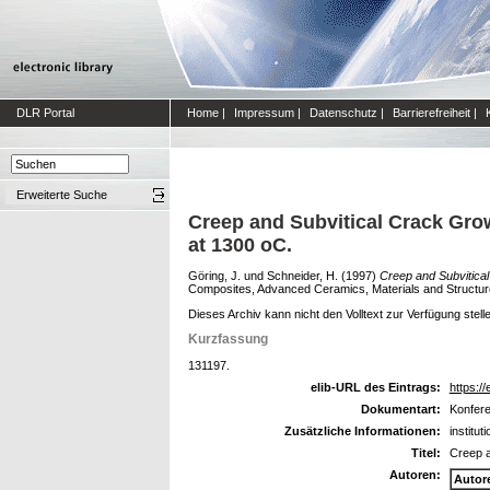
DLR Portal
Home
|
Impressum
|
Datenschutz
|
Barrierefreiheit
|
Erweiterte Suche
Creep and Subvitical Crack Grow
at 1300 oC.
Göring, J.
und
Schneider, H.
(1997)
Creep and Subvitical
Composites, Advanced Ceramics, Materials and Structu
Dieses Archiv kann nicht den Volltext zur Verfügung stell
Kurzfassung
131197.
elib-URL des Eintrags:
https://
Dokumentart:
Konfere
Zusätzliche Informationen:
institu
Titel:
Creep a
Autoren:
Autor