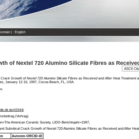
Kontakt
|
English
th of Nextel 720 Alumino Silicate Fibres as Receive
 Crack Growth of Nextel 720 Alumino Silicate Fibres as Received and After Heat Treatment 
res, January 12-16, 1997, Cocoa Beach, FL, USA.
en.
elib.dlr.de/43344/
nzbeitrag (Vortrag)
tion=The American Ceramic Society, LIDO-Berichtsjahr=1997,
nd Subvitical Crack Growth of Nextel 720 Alumino Silicate Fibres as Received and After Hea
en
Autoren-ORCID-iD