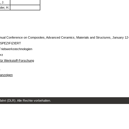
, J.
der, H.
nual Conference on Composites, Advanced Ceramics, Materials and Structures, January 12
SPEZIFIZIERT
Triebwerkstechnologien
orz
t für Werkstoff-Forschung
s
 anzeigen
hrt (DLR). Alle Rechte vorbehalten.