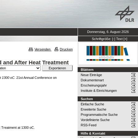
Donnerstag, 6. August 2026
Schriftgröße:
[-]
Text
[+]
Versenden
Drucken
d and After Heat Treatment
Blättern
Neue Einträge
at 1300 oC.
21st Annual Conference on
Dokumentenart
Erscheinungsjahr
Institute & Einrichtungen
Suchen
Einfache Suche
Erweiterte Suche
Programmatische Suche
Vordefinierte Suche
RSS-Feed
t Treatment at 1300 oC.
Hilfe & Kontakt