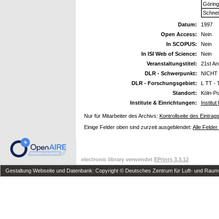
Göring
Schnei
Datum:
1997
Open Access:
Nein
In SCOPUS:
Nein
In ISI Web of Science:
Nein
Veranstaltungstitel:
21st An
DLR - Schwerpunkt:
NICHT 
DLR - Forschungsgebiet:
L TT - 
Standort:
Köln-P
Institute & Einrichtungen:
Institu
Nur für Mitarbeiter des Archivs:
Kontrollseite des Eintrag
Einige Felder oben sind zurzeit ausgeblendet:
Alle Felder
electronic library verwendet
EPrints 3.3.12
Gestaltung Webseite und Datenbank: Copyright © Deutsches Zentrum für Luft- und Raumfa