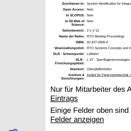
Erschienen in:
System Identification for Integ
Open Access:
Nein
In SCOPUS:
Nein
In ISI Web of
Nein
Science:
Seitenbereich:
2-1-2-12
Name der Reihe:
RTO Meeting Proceedings
ISBN:
92-837-0006-6
Veranstaltungstitel:
RTO Systems Concepts and Int
DLR - Schwerpunkt:
Luftfahrt
DLR -
L ST - Starrflüglertechnologien
Forschungsgebiet:
Standort:
Oberpfaffenhofen
Institute &
Institut für Flugsystemtechnik >
Einrichtungen:
Nur für Mitarbeiter des 
Eintrags
Einige Felder oben sind
Felder anzeigen