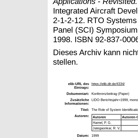
Applications - Revisited.
Integrated Aircraft Deve
2-1-2-12. RTO Systems 
Panel (SCI) Symposium,
1998. ISBN 92-837-0006
Dieses Archiv kann nicht
stellen.
elib-URL des
https://elib.dlr.de/4334/
Eintrags:
Dokumentart:
Konferenzbeitrag (Paper)
Zusätzliche
LIDO-Berichtsjahr=1999, mon
Informationen:
Titel:
The Role of System Identificatio
Autoren:
Autoren
Autoren-
Hamel, P. G.
Jategaonkar, R. V.
Datum:
1999