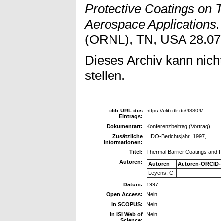
Protective Coatings on T
Aerospace Applications.
(ORNL), TN, USA 28.07
Dieses Archiv kann nicht
stellen.
elib-URL des
https://elib.dlr.de/43304/
Eintrags:
Dokumentart:
Konferenzbeitrag (Vortrag)
Zusätzliche
LIDO-Berichtsjahr=1997,
Informationen:
Titel:
Thermal Barrier Coatings and P
Autoren:
Autoren
Autoren-ORCID-
Leyens, C.
Datum:
1997
Open Access:
Nein
In SCOPUS:
Nein
In ISI Web of
Nein
Science: