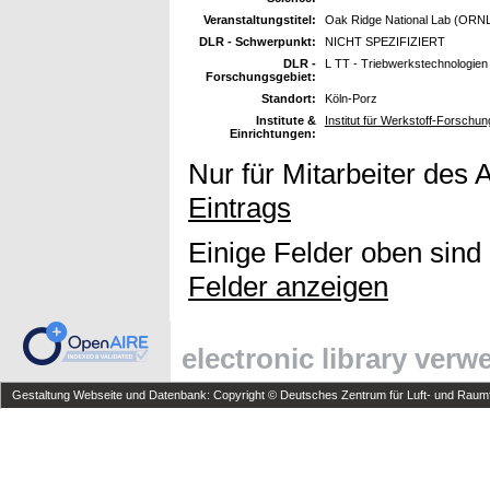
Veranstaltungstitel:
Oak Ridge National Lab (ORNL
DLR - Schwerpunkt:
NICHT SPEZIFIZIERT
DLR -
L TT - Triebwerkstechnologien
Forschungsgebiet:
Standort:
Köln-Porz
Institute &
Institut für Werkstoff-Forschun
Einrichtungen:
Nur für Mitarbeiter des 
Eintrags
Einige Felder oben sind
Felder anzeigen
electronic library ver
Gestaltung Webseite und Datenbank: Copyright © Deutsches Zentrum für Luft- und Raumfa