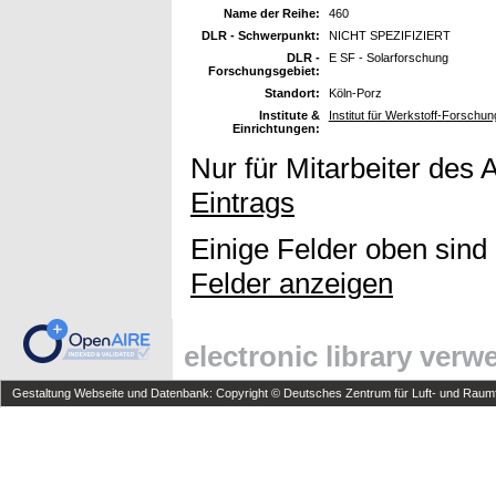
Name der Reihe:
460
DLR - Schwerpunkt:
NICHT SPEZIFIZIERT
DLR -
E SF - Solarforschung
Forschungsgebiet:
Standort:
Köln-Porz
Institute &
Institut für Werkstoff-Forschun
Einrichtungen:
Nur für Mitarbeiter des 
Eintrags
Einige Felder oben sind
Felder anzeigen
electronic library ver
Gestaltung Webseite und Datenbank: Copyright © Deutsches Zentrum für Luft- und Raumfa