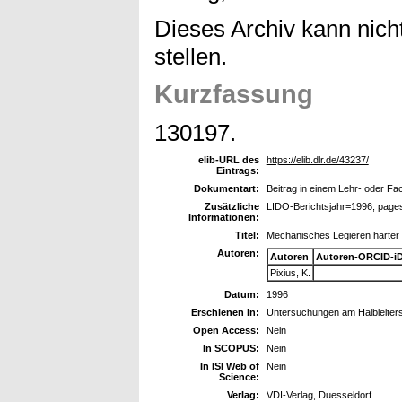
Dieses Archiv kann nicht
stellen.
Kurzfassung
130197.
elib-URL des
https://elib.dlr.de/43237/
Eintrags:
Dokumentart:
Beitrag in einem Lehr- oder F
Zusätzliche
LIDO-Berichtsjahr=1996, page
Informationen:
Titel:
Mechanisches Legieren harter 
Autoren:
Autoren
Autoren-ORCID-i
Pixius, K.
Datum:
1996
Erschienen in:
Untersuchungen am Halbleiter
Open Access:
Nein
In SCOPUS:
Nein
In ISI Web of
Nein
Science:
Verlag:
VDI-Verlag, Duesseldorf