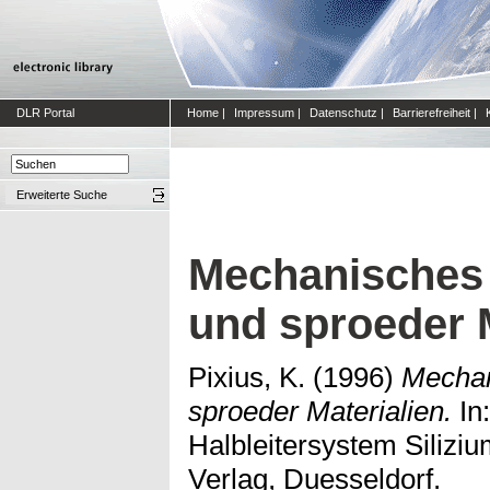
DLR Portal
Home
|
Impressum
|
Datenschutz
|
Barrierefreiheit
|
Erweiterte Suche
Mechanisches 
und sproeder M
Pixius, K.
(1996)
Mechan
sproeder Materialien.
In
Halbleitersystem Siliz
Verlag, Duesseldorf.