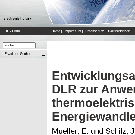
DLR Portal
Home
|
Impressum
|
Datenschutz
|
Barrierefreiheit
|
Erweiterte Suche
Entwicklungsar
DLR zur Anwe
thermoelektri
Energiewandle
Mueller, E.
und
Schilz, J