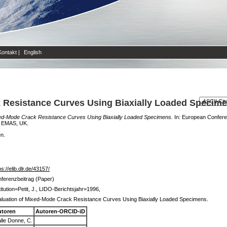
Kontakt
|
English
 Resistance Curves Using Biaxially Loaded Specime
xed-Mode Crack Resistance Curves Using Biaxially Loaded Specimens.
In: European Confer
. EMAS, UK.
en.
ps://elib.dlr.de/43157/
ferenzbeitrag (Paper)
titution=Petit, J., LIDO-Berichtsjahr=1996,
luation of Mixed-Mode Crack Resistance Curves Using Biaxially Loaded Specimens.
utoren
Autoren-ORCID-iD
lle Donne, C.