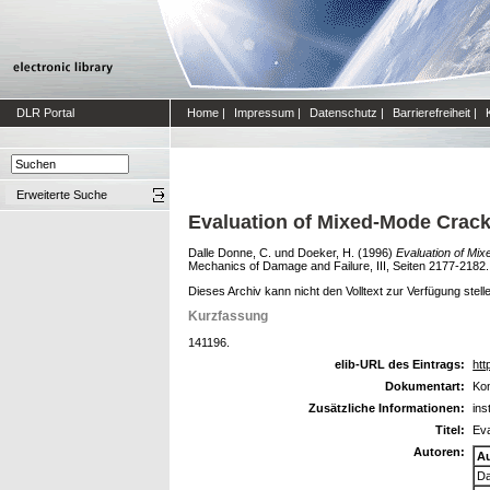
DLR Portal
Home
|
Impressum
|
Datenschutz
|
Barrierefreiheit
|
Erweiterte Suche
Evaluation of Mixed-Mode Crack
Dalle Donne, C.
und
Doeker, H.
(1996)
Evaluation of Mi
Mechanics of Damage and Failure, III, Seiten 2177-2182
Dieses Archiv kann nicht den Volltext zur Verfügung stell
Kurzfassung
141196.
elib-URL des Eintrags:
htt
Dokumentart:
Kon
Zusätzliche Informationen:
ins
Titel:
Eva
Autoren:
A
Da