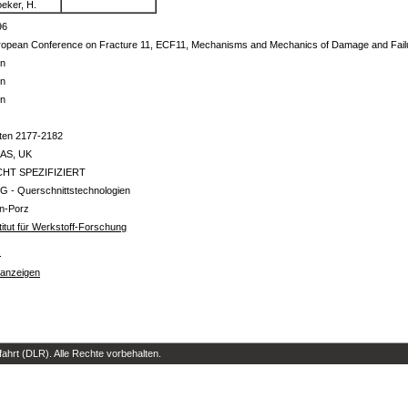
eker, H.
96
ropean Conference on Fracture 11, ECF11, Mechanisms and Mechanics of Damage and Fail
in
in
in
iten 2177-2182
AS, UK
CHT SPEZIFIZIERT
G - Querschnittstechnologien
ln-Porz
titut für Werkstoff-Forschung
s
 anzeigen
hrt (DLR). Alle Rechte vorbehalten.