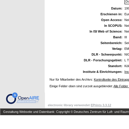
Do
Datum:
19
Erschienen in:
Eu
Open Access:
Ne
In SCOPUS:
Ne
In ISI Web of Science:
Ne
Band:
III
Seitenbereich:
Se
Verlag:
EM
DLR - Schwerpunkt:
NI
DLR - Forschungsgebiet:
L T
Standort:
Kö
Institute & Einrichtungen:
Ins
Nur für Mitarbeiter des Archivs:
Kontrollseite des Eintrag
Einige Felder oben sind zurzeit ausgeblendet:
Alle Felder
electronic library verwendet
EPrints 3.3.12
Gestaltung Webseite und Datenbank: Copyright © Deutsches Zentrum für Luft- und Raumfa