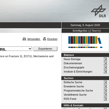
Samstag, 8. August 2026
Schriftgröße:
[-]
Text
[+]
Versenden
Drucken
ns.
Blättern
ence on Fracture 11, ECF11, Mechanisms and
Neue Einträge
Dokumentenart
Erscheinungsjahr
Institute & Einrichtungen
Suchen
Einfache Suche
Erweiterte Suche
Programmatische Suche
Vordefinierte Suche
RSS-Feed
Hilfe & Kontakt