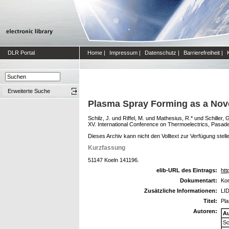
DLR Portal
Home
|
Impressum
|
Datenschutz
|
Barrierefreiheit
|
Erweiterte Suche
Plasma Spray Forming as a Nove
Schilz, J.
und
Riffel, M.
und
Mathesius, R.*
und
Schiller, 
XV. International Conference on Thermoelectrics, Pasa
Dieses Archiv kann nicht den Volltext zur Verfügung stell
Kurzfassung
51147 Koeln 141196.
elib-URL des Eintrags:
htt
Dokumentart:
Kon
Zusätzliche Informationen:
LID
Titel:
Pla
Autoren:
A
Sc