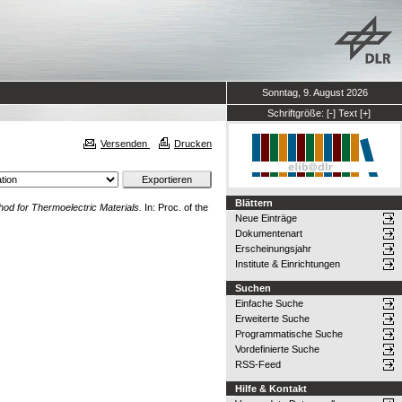
Sonntag, 9. August 2026
Schriftgröße:
[-]
Text
[+]
Versenden
Drucken
Blättern
od for Thermoelectric Materials.
In: Proc. of the
Neue Einträge
Dokumentenart
Erscheinungsjahr
Institute & Einrichtungen
Suchen
Einfache Suche
Erweiterte Suche
Programmatische Suche
Vordefinierte Suche
RSS-Feed
Hilfe & Kontakt