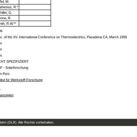
ffel, M.
thesius, R.*
hiller, G.
nne, R.
ith, R.W.**
96
c. of the XV. International Conference on Thermoelectrics, Pasadena CA, March 1996
in
in
in
CHT SPEZIFIZIERT
F - Solarforschung
ln-Porz
titut für Werkstoff-Forschung
s
 anzeigen
hrt (DLR). Alle Rechte vorbehalten.