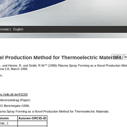
Kontakt
|
English
l Production Method for Thermoelectric Materials.
G.
und
Henne, R.
und
Smith, R.W.**
(1996)
Plasma Spray Forming as a Novel Production Meth
dena CA, March 1996.
en.
ps://elib.dlr.de/43150/
ferenzbeitrag (Paper)
O-Berichtsjahr=1996,
sma Spray Forming as a Novel Production Method for Thermoelectric Materials.
utoren
Autoren-ORCID-iD
hilz, J.