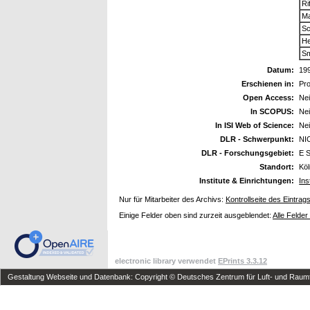
Ri
Ma
Sc
He
Sm
Datum:
19
Erschienen in:
Pro
Open Access:
Ne
In SCOPUS:
Ne
In ISI Web of Science:
Ne
DLR - Schwerpunkt:
NI
DLR - Forschungsgebiet:
E S
Standort:
Kö
Institute & Einrichtungen:
Ins
Nur für Mitarbeiter des Archivs:
Kontrollseite des Eintrag
Einige Felder oben sind zurzeit ausgeblendet:
Alle Felder
electronic library verwendet
EPrints 3.3.12
Gestaltung Webseite und Datenbank: Copyright © Deutsches Zentrum für Luft- und Raumfa