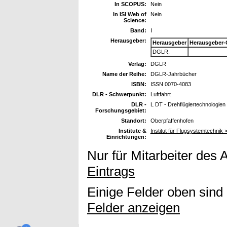
In SCOPUS:
Nein
In ISI Web of
Nein
Science:
Band:
I
Herausgeber:
Herausgeber
Herausgeber-
DGLR,
Verlag:
DGLR
Name der Reihe:
DGLR-Jahrbücher
ISBN:
ISSN 0070-4083
DLR - Schwerpunkt:
Luftfahrt
DLR -
L DT - Drehflüglertechnologien
Forschungsgebiet:
Standort:
Oberpfaffenhofen
Institute &
Institut für Flugsystemtechnik >
Einrichtungen:
Nur für Mitarbeiter des 
Eintrags
Einige Felder oben sind
Felder anzeigen