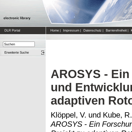
DLR Portal
Home
|
Impressum
|
Datenschutz
|
Barrierefreiheit
|
Erweiterte Suche
AROSYS - Ein
und Entwicklu
adaptiven Rot
Klöppel, V.
und
Kube, R.
AROSYS - Ein Forschun