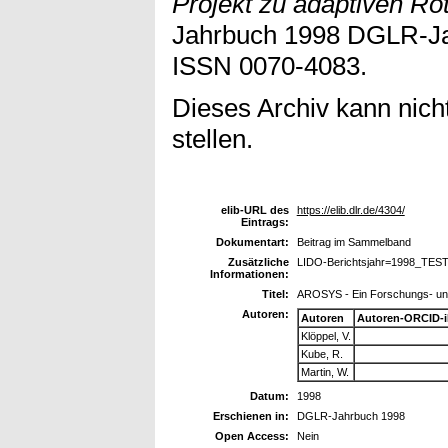
Projekt zu adaptiven Ro
Jahrbuch 1998 DGLR-Ja
ISSN 0070-4083.
Dieses Archiv kann nicht
stellen.
elib-URL des
https://elib.dlr.de/4304/
Eintrags:
Dokumentart:
Beitrag im Sammelband
Zusätzliche
LIDO-Berichtsjahr=1998_TEST
Informationen:
Titel:
AROSYS - Ein Forschungs- und
Autoren:
Autoren
Autoren-ORCID-
Klöppel, V.
Kube, R.
Martin, W.
Datum:
1998
Erschienen in:
DGLR-Jahrbuch 1998
Open Access:
Nein