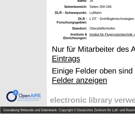
Band:
35
Seitenbereich:
Seiten 260-266
DLR - Schwerpunkt:
Luftfahrt
DLR -
L DT - Drehflüglertechnologien
Forschungsgebiet:
Standort:
Oberpfaffenhofen
Institute &
Institut für Flugsystemtechnik >
Einrichtungen:
Nur für Mitarbeiter des 
Eintrags
Einige Felder oben sind
Felder anzeigen
electronic library ver
Gestaltung Webseite und Datenbank: Copyright © Deutsches Zentrum für Luft- und Raumfa