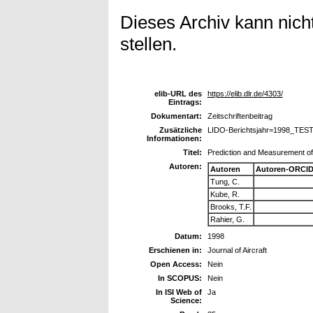
Dieses Archiv kann nicht
stellen.
elib-URL des
https://elib.dlr.de/4303/
Eintrags:
Dokumentart:
Zeitschriftenbeitrag
Zusätzliche
LIDO-Berichtsjahr=1998_TEST
Informationen:
Titel:
Prediction and Measurement of 
Autoren:
Autoren
Autoren-ORCID
Tung, C.
Kube, R.
Brooks, T.F.
Rahier, G.
Datum:
1998
Erschienen in:
Journal of Aircraft
Open Access:
Nein
In SCOPUS:
Nein
In ISI Web of
Ja
Science: