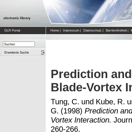
DLR Portal
Home
|
Impressum
|
Datenschutz
|
Barrierefreiheit
|
Erweiterte Suche
Prediction an
Blade-Vortex I
Tung, C.
und
Kube, R.
u
G.
(1998)
Prediction an
Vortex Interaction.
Journa
260-266.