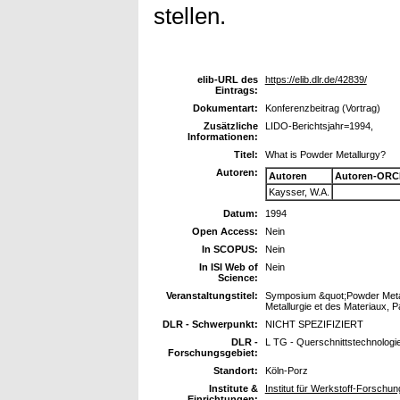
stellen.
elib-URL des
https://elib.dlr.de/42839/
Eintrags:
Dokumentart:
Konferenzbeitrag (Vortrag)
Zusätzliche
LIDO-Berichtsjahr=1994,
Informationen:
Titel:
What is Powder Metallurgy?
Autoren:
Autoren
Autoren-ORC
Kaysser, W.A.
Datum:
1994
Open Access:
Nein
In SCOPUS:
Nein
In ISI Web of
Nein
Science:
Veranstaltungstitel:
Symposium &quot;Powder Metall
Metallurgie et des Materiaux, P
DLR - Schwerpunkt:
NICHT SPEZIFIZIERT
DLR -
L TG - Querschnittstechnologi
Forschungsgebiet:
Standort:
Köln-Porz
Institute &
Institut für Werkstoff-Forschun
Einrichtungen: