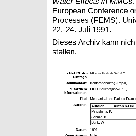
Water Effects in MMCs.
European Conference on
Processes (FEMS). Univ
22.-24. Juli 1991.
Dieses Archiv kann nicht
stellen.
elib-URL des
https://elib.dlr.de/42567/
Eintrags:
Dokumentart:
Konferenzbeitrag (Paper)
Zusätzliche
LIDO-Berichtsjahr=1991,
Informationen:
Titel:
Mechanical and Fatigue Fractu
Autoren:
Autoren
Autoren-ORC
Minoshima, K.
Schulte, K.
Bunk, W.
Datum:
1991
Open Access:
Nein