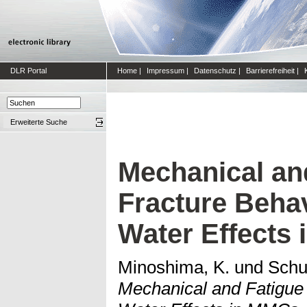
DLR Portal
Home
|
Impressum
|
Datenschutz
|
Barrierefreiheit
|
Erweiterte Suche
Mechanical an
Fracture Behav
Water Effects
Minoshima, K.
und
Schul
Mechanical and Fatigue 