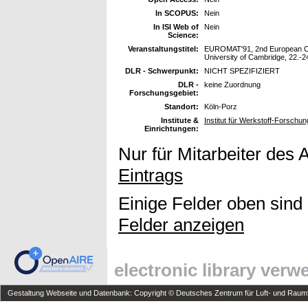
In SCOPUS:
Nein
In ISI Web of
Nein
Science:
Veranstaltungstitel:
EUROMAT'91, 2nd European Co
University of Cambridge, 22.-24
DLR - Schwerpunkt:
NICHT SPEZIFIZIERT
DLR -
keine Zuordnung
Forschungsgebiet:
Standort:
Köln-Porz
Institute &
Institut für Werkstoff-Forschun
Einrichtungen:
Nur für Mitarbeiter des 
Eintrags
Einige Felder oben sind
Felder anzeigen
electronic library ver
Gestaltung Webseite und Datenbank: Copyright © Deutsches Zentrum für Luft- und Raumfa