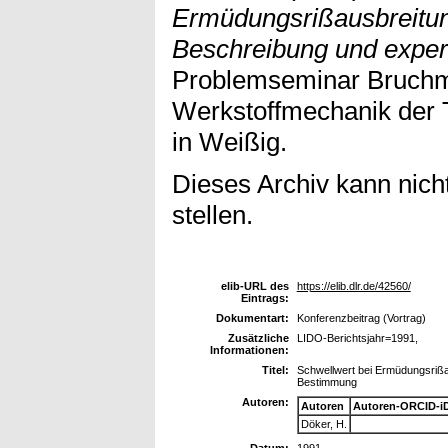
Ermüdungsrißausbreitun
Beschreibung und exper
Problemseminar Bruchm
Werkstoffmechanik der 
in Weißig.
Dieses Archiv kann nicht
stellen.
elib-URL des
https://elib.dlr.de/42560/
Eintrags:
Dokumentart:
Konferenzbeitrag (Vortrag)
Zusätzliche
LIDO-Berichtsjahr=1991,
Informationen:
Titel:
Schwellwert bei Ermüdungsrißa
Bestimmung
Autoren:
Autoren
Autoren-ORCID-i
Döker, H.
Datum:
1991