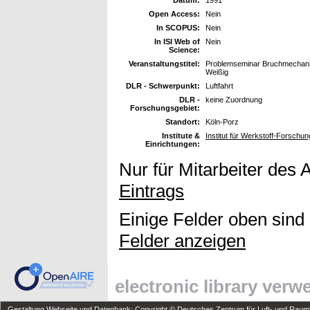
Open Access:
Nein
In SCOPUS:
Nein
In ISI Web of
Nein
Science:
Veranstaltungstitel:
Problemseminar Bruchmechanik
Weißig
DLR - Schwerpunkt:
Luftfahrt
DLR -
keine Zuordnung
Forschungsgebiet:
Standort:
Köln-Porz
Institute &
Institut für Werkstoff-Forschun
Einrichtungen:
Nur für Mitarbeiter des 
Eintrags
Einige Felder oben sind
Felder anzeigen
electronic library ver
Gestaltung Webseite und Datenbank: Copyright © Deutsches Zentrum für Luft- und Raumfa