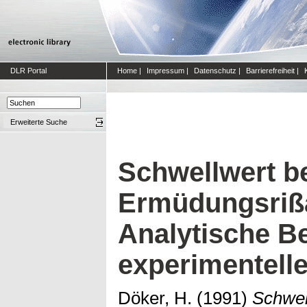
DLR Portal
Home
|
Impressum
|
Datenschutz
|
Barrierefreiheit
|
Erweiterte Suche
Schwellwert b
Ermüdungsriß
Analytische B
experimentell
Döker, H.
(1991)
Schwel