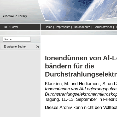
DLR Portal
Home
|
Impressum
|
Datenschutz
|
Barrierefreiheit
|
Erweiterte Suche
Ionendünnen von Al-L
bändern für die
Durchstrahlungselekt
Klaukien, M.
und
Hodiamont, S.
und
Ionendünnen von Al-Legierungspulver
Durchstrahlungselektronenmikroskop
Tagung, 11.-13. September in Friedri
Dieses Archiv kann nicht den Volltext