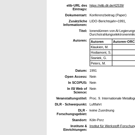
elib-URL des
https://elib.dlr.de/42539/
Eintrags:
Dokumentart:
Konferenzbeitrag (Paper)
Zusätzliche
LIDO-Berichtsjahr=1991,
Informationen:
Titel:
Ionendünnen von Al-Legierungs
Durchstrahlungselektronenmik
Autoren:
Autoren
Autoren-ORC
Klaukien, M.
Hodiamont, S.
Staniek, G.
Peters, M.
Datum:
1991
Open Access:
Nein
In SCOPUS:
Nein
In ISI Web of
Nein
Science:
Veranstaltungstitel:
Proc. 9. Internationale Metallo
DLR - Schwerpunkt:
Luftfahrt
DLR -
keine Zuordnung
Forschungsgebiet:
Standort:
Köln-Porz
Institute &
Institut für Werkstoff-Forschun
Einrichtungen: