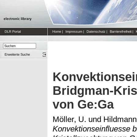
DLR Portal
Home
|
Impressum
|
Datenschutz
|
Barrierefreiheit
|
Erweiterte Suche
Konvektionsein
Bridgman-Kris
von Ge:Ga
Möller, U.
und
Hildmann
Konvektionseinfluesse b