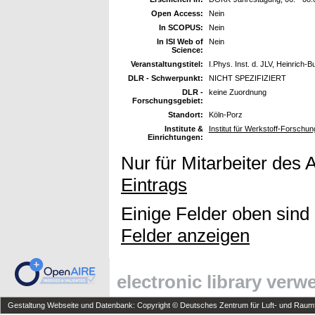
Open Access:
Nein
In SCOPUS:
Nein
In ISI Web of
Nein
Science:
Veranstaltungstitel:
I.Phys. Inst. d. JLV, Heinrich-
DLR - Schwerpunkt:
NICHT SPEZIFIZIERT
DLR -
keine Zuordnung
Forschungsgebiet:
Standort:
Köln-Porz
Institute &
Institut für Werkstoff-Forschun
Einrichtungen:
Nur für Mitarbeiter des 
Eintrags
Einige Felder oben sind
Felder anzeigen
electronic library ver
Gestaltung Webseite und Datenbank: Copyright © Deutsches Zentrum für Luft- und Raumfa