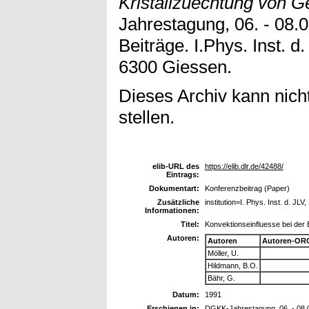
Kristallzuechtung von G
Jahrestagung, 06. - 08.
Beiträge. I.Phys. Inst. d
6300 Giessen.
Dieses Archiv kann nicht
stellen.
elib-URL des
https://elib.dlr.de/42488/
Eintrags:
Dokumentart:
Konferenzbeitrag (Paper)
Zusätzliche
institution=I. Phys. Inst. d. J
Informationen:
Titel:
Konvektionseinfluesse bei der
Autoren:
Autoren
Autoren-ORC
Möller, U.
Hildmann, B.O.
Bähr, G.
Datum:
1991
Erschienen in:
DGKK-Jahrestagung, 06. - 08.