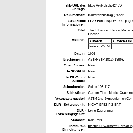
elib-URL des
https://elib.dlr.de/42453/
Eintrags:
Dokumentart:
Konferenzbeitrag (Paper)
Zusätzliche
LIDO-Berichtsjahr=1990, page
Informationen:
Titel:
The Influence of Fibre, Matrix
Plastics.
Autoren:
Autoren
Autoren-ORC
Peters, P.W.M.
Datum:
1989
Erschienen in:
ASTM-STP 1012 (1989).
Open Access:
Nein
In SCOPUS:
Nein
In ISI Web of
Nein
Science:
Seitenbereich:
Seiten 103-117
Stichwörter:
Carbon Fibre, Matrix, Cracking
Veranstaltungstitel:
ASTM 2nd Symposium on Composi
DLR - Schwerpunkt:
NICHT SPEZIFIZIERT
DLR -
keine Zuordnung
Forschungsgebiet:
Standort:
Köln-Porz
Institute &
Institut für Werkstoff-Forschun
Einrichtungen: