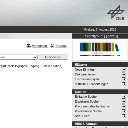
Freitag, 7. August 2026
Schriftgröße:
[-]
Text
[+]
Versenden
Drucken
Blättern
ttgart. Metallographie-Tagung 1990 in Leoben,
Neue Einträge
Dokumentenart
Erscheinungsjahr
Institute & Einrichtungen
Suchen
Einfache Suche
Erweiterte Suche
Programmatische Suche
Vordefinierte Suche
RSS-Feed
Hilfe & Kontakt