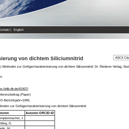
Kontakt
|
English
ierung von dichtem Siliciumnitrid
1)
Methoden zur Gefügecharakterisierung von dichtem Siliciumnitrid.
Dr. Riederer-Verlag, Stu
en.
ps://elib.dlr.de/42407/
ferenzbeitrag (Paper)
O-Berichtsjahr=1990,
hoden zur Gefügecharakterisierung von dichtem Siliciumnitrid
utoren
Autoren-ORCID-iD
mptenmacher, J.
tting, G.
jdic, M.