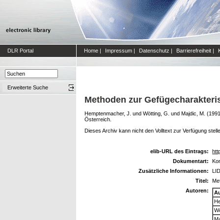
DLR Portal
Home
|
Impressum
|
Datenschutz
|
Barrierefreiheit
|
Erweiterte Suche
Methoden zur Gefügecharakteris
Hemptenmacher, J.
und
Wötting, G.
und
Majdic, M.
(199
Österreich.
Dieses Archiv kann nicht den Volltext zur Verfügung stell
elib-URL des Eintrags:
htt
Dokumentart:
Kon
Zusätzliche Informationen:
LID
Titel:
Met
Autoren:
A
He
Wö
Ma