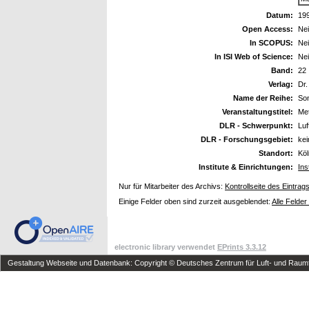
Datum:
19
Open Access:
Ne
In SCOPUS:
Ne
In ISI Web of Science:
Ne
Band:
22
Verlag:
Dr.
Name der Reihe:
Son
Veranstaltungstitel:
Met
DLR - Schwerpunkt:
Luf
DLR - Forschungsgebiet:
ke
Standort:
Kö
Institute & Einrichtungen:
Ins
Nur für Mitarbeiter des Archivs:
Kontrollseite des Eintrag
Einige Felder oben sind zurzeit ausgeblendet:
Alle Felder
electronic library verwendet
EPrints 3.3.12
Gestaltung Webseite und Datenbank: Copyright © Deutsches Zentrum für Luft- und Raumfa