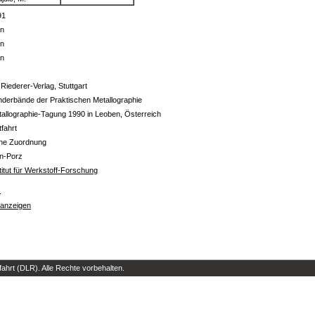
91
in
in
in
 Riederer-Verlag, Stuttgart
derbände der Praktischen Metallographie
allographie-Tagung 1990 in Leoben, Österreich
tfahrt
ine Zuordnung
ln-Porz
titut für Werkstoff-Forschung
s
 anzeigen
hrt (DLR). Alle Rechte vorbehalten.