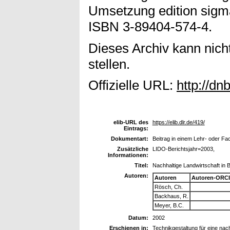
Umsetzung edition sigma
ISBN 3-89404-574-4.
Dieses Archiv kann nicht
stellen.
Offizielle URL:
http://dn
elib-URL des
https://elib.dlr.de/419/
Eintrags:
Dokumentart:
Beitrag in einem Lehr- oder F
Zusätzliche
LIDO-Berichtsjahr=2003,
Informationen:
Titel:
Nachhaltige Landwirtschaft in 
Autoren:
Autoren
Autoren-ORCI
Rösch, Ch.
Backhaus, R.
Meyer, B.C.
Datum:
2002
Erschienen in:
Technikgestaltung für eine na