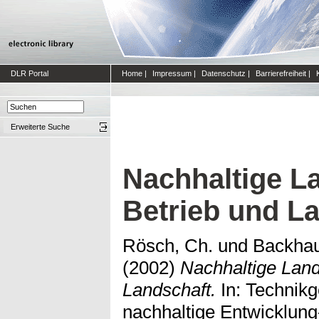
DLR Portal
Home
|
Impressum
|
Datenschutz
|
Barrierefreiheit
|
Erweiterte Suche
Nachhaltige La
Betrieb und L
Rösch, Ch.
und
Backhau
(2002)
Nachhaltige Land
Landschaft.
In: Technikg
nachhaltige Entwicklung