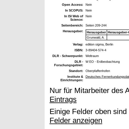
Open Access:
Nein
In SCOPUS:
Nein
In ISI Web of
Nein
Science:
Seitenbereich:
Seiten 209-244
Herausgeber:
Herausgeber
Herausgeber-
Grunwald, A.
Verlag:
edition sigma, Berlin
ISBN:
3-89404-574-4
DLR - Schwerpunkt:
Weltraum
DLR -
W EO - Erdbeobachtung
Forschungsgebiet:
Standort:
Oberpfaffenhofen
Institute &
Deutsches Fernerkundungsda
Einrichtungen:
Nur für Mitarbeiter des 
Eintrags
Einige Felder oben sind
Felder anzeigen