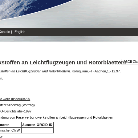
Kontakt
|
English
toffen an Leichtflugzeugen und Rotorblaettern
offen an Leichtflugzeugen und Rotorblaettern.
Kolloquium,FH-Aachen,15.12.97.
en.
ps://elib.dlr.de/40487/
ferenzbeitrag (Vortrag)
O-Berichtsjahr=1997,
dung von Faserverbundwerkstoffen an Leichtflugzeugen und Rotorblaettern
utoren
Autoren-ORCID-iD
nsche, Ch.W.
97