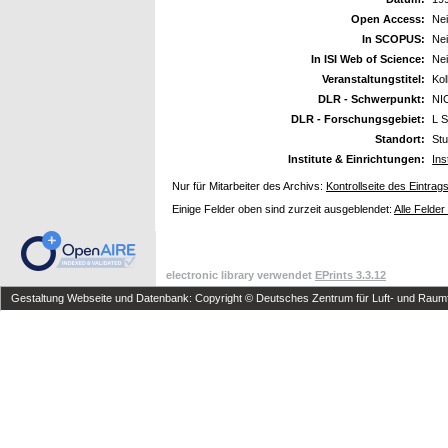
Open Access:
Ne
In SCOPUS:
Ne
In ISI Web of Science:
Ne
Veranstaltungstitel:
Ko
DLR - Schwerpunkt:
NI
DLR - Forschungsgebiet:
L S
Standort:
Stu
Institute & Einrichtungen:
Ins
Nur für Mitarbeiter des Archivs:
Kontrollseite des Eintrag
Einige Felder oben sind zurzeit ausgeblendet:
Alle Felder
electronic library verwendet
EPrints 3.3.12
Gestaltung Webseite und Datenbank: Copyright © Deutsches Zentrum für Luft- und Raumfa