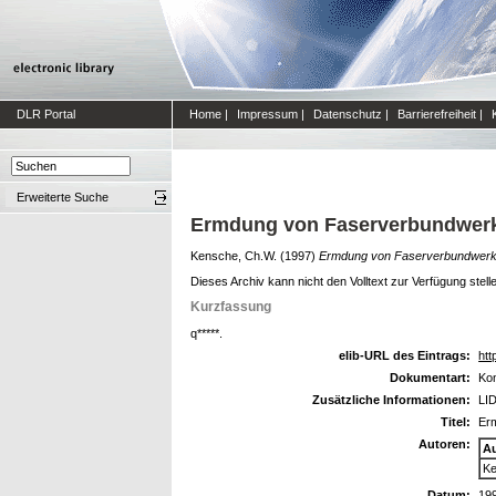
DLR Portal
Home
|
Impressum
|
Datenschutz
|
Barrierefreiheit
|
Erweiterte Suche
Ermdung von Faserverbundwerks
Kensche, Ch.W.
(1997)
Ermdung von Faserverbundwerkst
Dieses Archiv kann nicht den Volltext zur Verfügung stell
Kurzfassung
q*****.
elib-URL des Eintrags:
htt
Dokumentart:
Kon
Zusätzliche Informationen:
LID
Titel:
Erm
Autoren:
A
Ke
Datum:
19