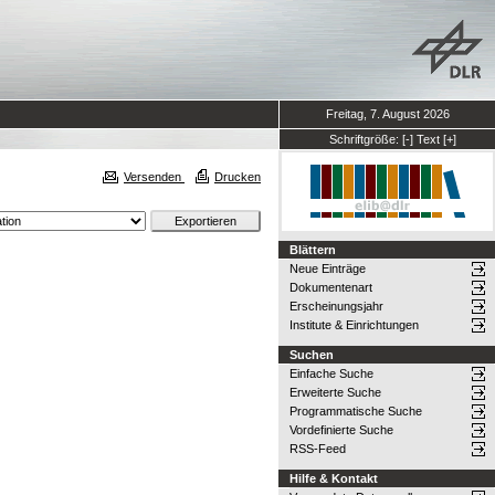
Freitag, 7. August 2026
Schriftgröße:
[-]
Text
[+]
Versenden
Drucken
Blättern
Neue Einträge
Dokumentenart
Erscheinungsjahr
Institute & Einrichtungen
Suchen
Einfache Suche
Erweiterte Suche
Programmatische Suche
Vordefinierte Suche
RSS-Feed
Hilfe & Kontakt