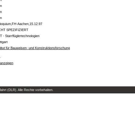
in
in
in
lloquium,FH-Aachen,15.12.97
CHT SPEZIFIZIERT
T - Starrflüglertechnologien
ttgart
titut für Bauweisen- und Konstruktionsforschung
s
 anzeigen
hrt (DLR). Alle Rechte vorbehalten.