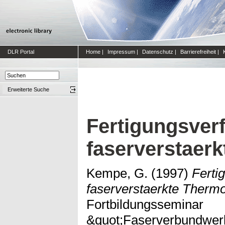
DLR Portal
Home
|
Impressum
|
Datenschutz
|
Barrierefreiheit
|
Erweiterte Suche
Fertigungsverf
faserverstaer
Kempe, G.
(1997)
Ferti
faserverstaerkte Thermo
Fortbildungsseminar
&quot;Faserverbundwerk