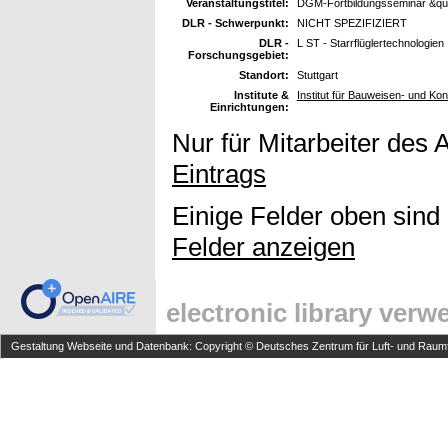
Veranstaltungstitel:
DGM-Fortbildungsseminar &quot
DLR - Schwerpunkt:
NICHT SPEZIFIZIERT
DLR -
L ST - Starrflüglertechnologien
Forschungsgebiet:
Standort:
Stuttgart
Institute &
Institut für Bauweisen- und Ko
Einrichtungen:
Nur für Mitarbeiter des 
Eintrags
Einige Felder oben sind
Felder anzeigen
electronic library ver
Gestaltung Webseite und Datenbank: Copyright © Deutsches Zentrum für Luft- und Raumfa