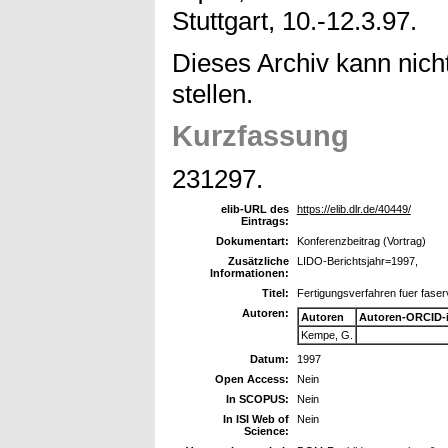
Stuttgart, 10.-12.3.97.
Dieses Archiv kann nicht
stellen.
Kurzfassung
231297.
elib-URL des
https://elib.dlr.de/40449/
Eintrags:
Dokumentart:
Konferenzbeitrag (Vortrag)
Zusätzliche
LIDO-Berichtsjahr=1997,
Informationen:
Titel:
Fertigungsverfahren fuer fase
Autoren:
Autoren
Autoren-ORCID-
Kempe, G.
Datum:
1997
Open Access:
Nein
In SCOPUS:
Nein
In ISI Web of
Nein
Science: