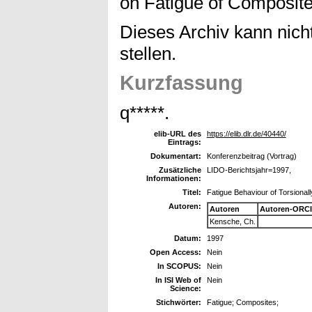
on Fatigue of Composite
Dieses Archiv kann nicht
stellen.
Kurzfassung
q*****.
elib-URL des
https://elib.dlr.de/40440/
Eintrags:
Dokumentart:
Konferenzbeitrag (Vortrag)
Zusätzliche
LIDO-Berichtsjahr=1997,
Informationen:
Titel:
Fatigue Behaviour of Torsiona
Autoren:
Autoren
Autoren-ORCI
Kensche, Ch.
Datum:
1997
Open Access:
Nein
In SCOPUS:
Nein
In ISI Web of
Nein
Science:
Stichwörter:
Fatigue; Composites;