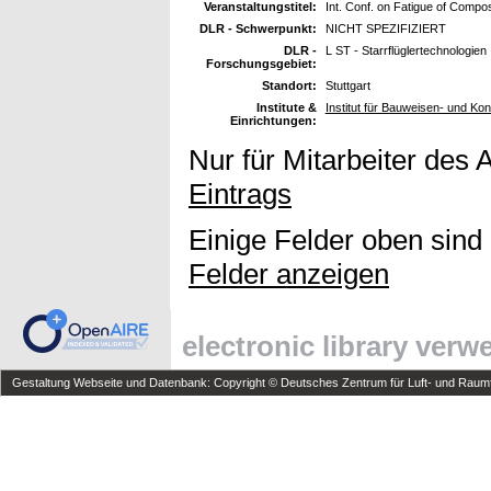
Veranstaltungstitel:
Int. Conf. on Fatigue of Compo
DLR - Schwerpunkt:
NICHT SPEZIFIZIERT
DLR -
L ST - Starrflüglertechnologien
Forschungsgebiet:
Standort:
Stuttgart
Institute &
Institut für Bauweisen- und Ko
Einrichtungen:
Nur für Mitarbeiter des 
Eintrags
Einige Felder oben sind
Felder anzeigen
electronic library ver
Gestaltung Webseite und Datenbank: Copyright © Deutsches Zentrum für Luft- und Raumfa