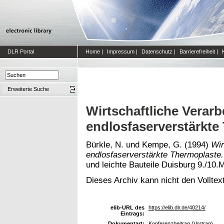
DLR Portal
Home
|
Impressum
|
Datenschutz
|
Barrierefreiheit
|
Erweiterte Suche
Wirtschaftliche Verarb
endlosfaserverstärkte
Bürkle, N.
und
Kempe, G.
(1994)
Wir
endlosfaserverstärkte Thermoplaste.
und leichte Bauteile Duisburg 9./10.
Dieses Archiv kann nicht den Volltext
elib-URL des
https://elib.dlr.de/40214/
Eintrags:
Dokumentart:
Konferenzbeitrag (Vortrag)