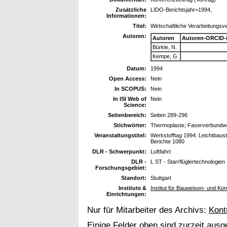
Zusätzliche
LIDO-Berichtsjahr=1994,
Informationen:
Titel:
Wirtschaftliche Verarbeitungsv
Autoren:
Autoren
Autoren-ORCID-
Bürkle, N.
Kempe, G.
Datum:
1994
Open Access:
Nein
In SCOPUS:
Nein
In ISI Web of
Nein
Science:
Seitenbereich:
Seiten 289-296
Stichwörter:
Thermoplaste; Faserverbundwe
Veranstaltungstitel:
Werkstofftag 1994: Leichtbaust
Berichte 1080
DLR - Schwerpunkt:
Luftfahrt
DLR -
L ST - Starrflüglertechnologien
Forschungsgebiet:
Standort:
Stuttgart
Institute &
Institut für Bauweisen- und Ko
Einrichtungen:
Nur für Mitarbeiter des Archivs:
Kont
Einige Felder oben sind zurzeit ausg