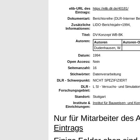
elib-URL des
https://elib.dlr.de/40181/
Eintrags:
Dokumentart:
Berichtsreihe (DLR-Interner Be
Zusätzliche
LIDO-Berichtsjahr=1994,
Informationen:
Titel:
DV-Konzept WB-BK
Autoren:
Autoren
Autoren-O
Dudenhausen, W.
Datum:
1994
Open Access:
Nein
Seitenanzahl:
16
Stichwörter:
Datenverarbeitung
DLR - Schwerpunkt:
NICHT SPEZIFIZIERT
DLR -
L SI - Versuchs- und Simulatio
Forschungsgebiet:
Standort:
Stuttgart
Institute &
Institut für Bauweisen- und Ko
Einrichtungen:
Nur für Mitarbeiter des 
Eintrags