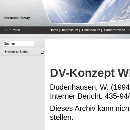
DLR Portal
Home
|
Impressum
|
Datenschutz
|
Barrierefreiheit
|
Erweiterte Suche
DV-Konzept 
Dudenhausen, W.
(199
Interner Bericht. 435-94
Dieses Archiv kann nicht
stellen.