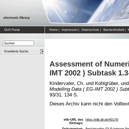
DLR Portal
Home
|
Impressum
|
Datenschutz
|
Barrierefreiheit
|
Erweiterte Suche
Assessment of Numeric
IMT 2002 ) Subtask 1.
Kindervater, Ch.
und
Kohlgrüber,
un
Modelling Data ( EG-IMT 2002 ) Subt
93/31. 134 S.
Dieses Archiv kann nicht den Volltext
elib-URL des
https://elib.dlr.de/40176/
Eintrags:
Dokumentart:
Berichtsreihe (DLR-Interner Be