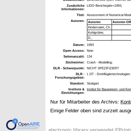
Zusätzliche
LIDO-Berichtsjahr=1993,
Informationen:
Titel:
Assessment of Numerical Model
Autoren:
Autoren
Autoren-OR
Kindervater, Ch.
Kohlgrüber,
D.,
Datum:
1993
Open Access:
Nein
Seitenanzahl:
134
Stichwörter:
Crash - Modelling;
DLR - Schwerpunkt:
NICHT SPEZIFIZIERT
DLR -
L DT - Drehflüglertechnologien
Forschungsgebiet:
Standort:
Stuttgart
Institute &
Institut für Bauweisen- und Ko
Einrichtungen:
Nur für Mitarbeiter des Archivs:
Kont
Einige Felder oben sind zurzeit ausg
electronic library verwendet
EPrint