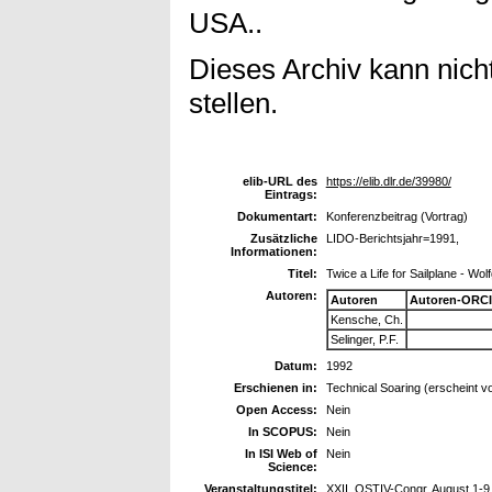
USA..
Dieses Archiv kann nicht
stellen.
elib-URL des
https://elib.dlr.de/39980/
Eintrags:
Dokumentart:
Konferenzbeitrag (Vortrag)
Zusätzliche
LIDO-Berichtsjahr=1991,
Informationen:
Titel:
Twice a Life for Sailplane - Wol
Autoren:
Autoren
Autoren-ORCI
Kensche, Ch.
Selinger, P.F.
Datum:
1992
Erschienen in:
Technical Soaring (erscheint v
Open Access:
Nein
In SCOPUS:
Nein
In ISI Web of
Nein
Science:
Veranstaltungstitel:
XXII. OSTIV-Congr. August 1-9