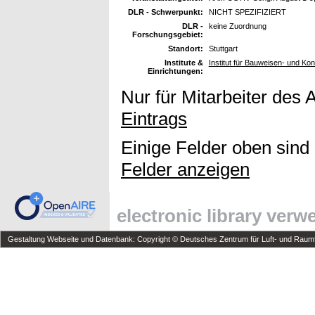
DLR - Schwerpunkt:
NICHT SPEZIFIZIERT
DLR -
keine Zuordnung
Forschungsgebiet:
Standort:
Stuttgart
Institute &
Institut für Bauweisen- und Ko
Einrichtungen:
Nur für Mitarbeiter des 
Eintrags
Einige Felder oben sind
Felder anzeigen
electronic library ver
Gestaltung Webseite und Datenbank: Copyright © Deutsches Zentrum für Luft- und Raumfa