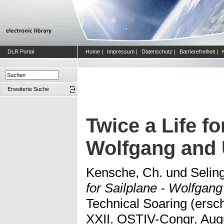
DLR Portal
Home
|
Impressum
|
Datenschutz
|
Barrierefreiheit
|
Erweiterte Suche
Twice a Life fo
Wolfgang and U
Kensche, Ch.
und
Seling
for Sailplane - Wolfgang
Technical Soaring (ersch
XXII. OSTIV-Congr. Augu