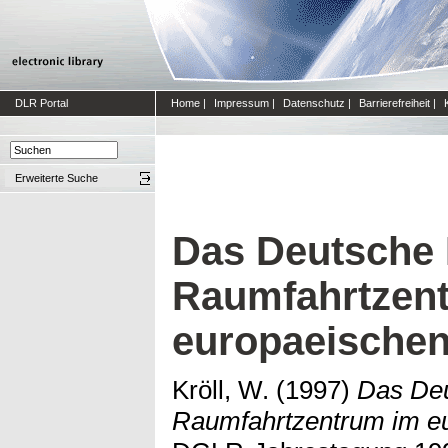
DLR Portal
Home
|
Impressum
|
Datenschutz
|
Barrierefreiheit
|
Erweiterte Suche
Das Deutsche 
Raumfahrtzen
europaeischen
Kröll, W.
(1997)
Das Deu
Raumfahrtzentrum im e