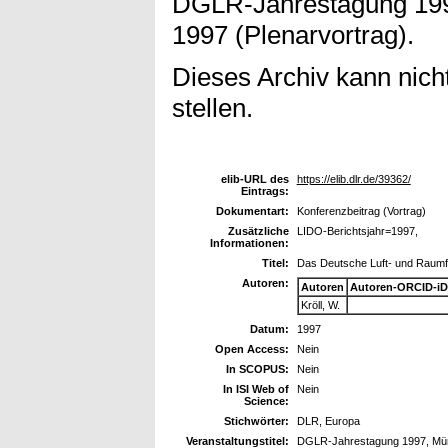
DGLR-Jahrestagung 199
1997 (Plenarvortrag).
Dieses Archiv kann nicht
stellen.
elib-URL des
https://elib.dlr.de/39362/
Eintrags:
Dokumentart:
Konferenzbeitrag (Vortrag)
Zusätzliche
LIDO-Berichtsjahr=1997,
Informationen:
Titel:
Das Deutsche Luft- und Raumf
Autoren:
Autoren
Autoren-ORCID-iD
Kröll, W.
Datum:
1997
Open Access:
Nein
In SCOPUS:
Nein
In ISI Web of
Nein
Science:
Stichwörter:
DLR, Europa
Veranstaltungstitel:
DGLR-Jahrestagung 1997, Münc