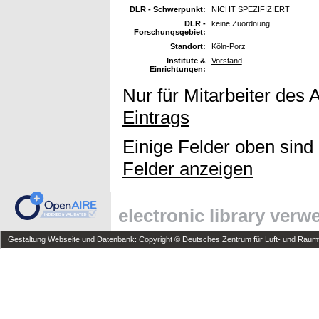
DLR - Schwerpunkt:
NICHT SPEZIFIZIERT
DLR -
keine Zuordnung
Forschungsgebiet:
Standort:
Köln-Porz
Institute &
Vorstand
Einrichtungen:
Nur für Mitarbeiter des 
Eintrags
Einige Felder oben sind
Felder anzeigen
electronic library ver
Gestaltung Webseite und Datenbank: Copyright © Deutsches Zentrum für Luft- und Raumfa