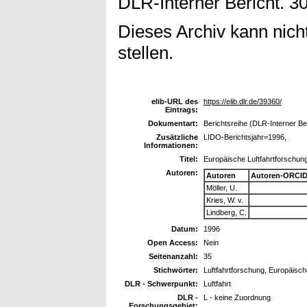
DLR-Interner Bericht. 30
Dieses Archiv kann nicht
stellen.
elib-URL des
https://elib.dlr.de/39360/
Eintrags:
Dokumentart:
Berichtsreihe (DLR-Interner Be
Zusätzliche
LIDO-Berichtsjahr=1996,
Informationen:
Titel:
Europäische Luftfahrtforschung
Autoren:
Autoren
Autoren-ORCID
Möller, U.
Kries, W. v.
Lindberg, C.
Datum:
1996
Open Access:
Nein
Seitenanzahl:
35
Stichwörter:
Luftfahrtforschung, Europäisc
DLR - Schwerpunkt:
Luftfahrt
DLR -
L - keine Zuordnung
Forschungsgebiet: