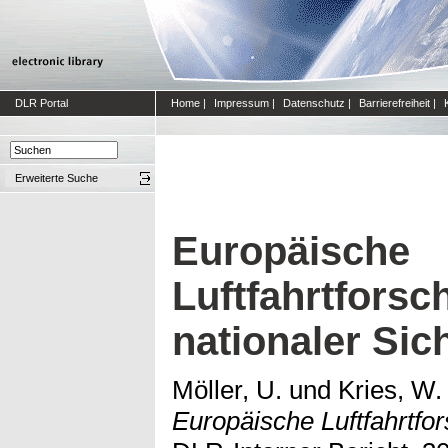
DLR Portal
Home
|
Impressum
|
Datenschutz
|
Barrierefreiheit
|
Erweiterte Suche
Europäische
Luftfahrtfors
nationaler Sic
Möller, U.
und
Kries, W. 
Europäische Luftfahrtfor