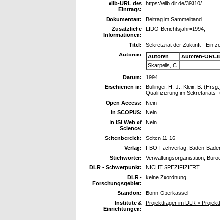
elib-URL des
https://elib.dlr.de/39310/
Eintrags:
Dokumentart:
Beitrag im Sammelband
Zusätzliche
LIDO-Berichtsjahr=1994,
Informationen:
Titel:
Sekretariat der Zukunft - Ein
Autoren:
Autoren
Autoren-ORCI
Skarpelis, C.
Datum:
1994
Erschienen in:
Bullinger, H.-J.; Klein, B. (Hrs
Qualifizierung im Sekretariats- 
Open Access:
Nein
In SCOPUS:
Nein
In ISI Web of
Nein
Science:
Seitenbereich:
Seiten 11-16
Verlag:
FBO-Fachverlag, Baden-Baden
Stichwörter:
Verwaltungsorganisation, Büroo
DLR - Schwerpunkt:
NICHT SPEZIFIZIERT
DLR -
keine Zuordnung
Forschungsgebiet:
Standort:
Bonn-Oberkassel
Institute &
Projektträger im DLR > Projek
Einrichtungen: