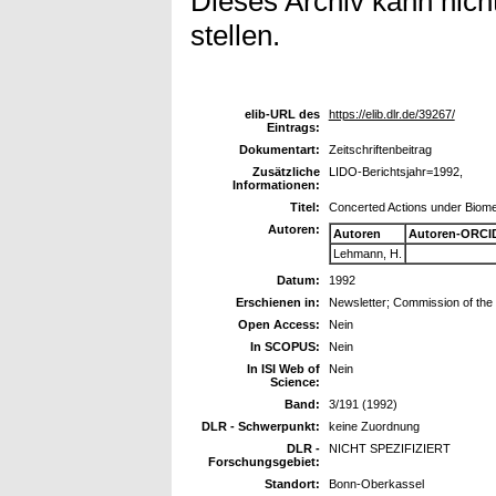
Dieses Archiv kann nicht
stellen.
elib-URL des
https://elib.dlr.de/39267/
Eintrags:
Dokumentart:
Zeitschriftenbeitrag
Zusätzliche
LIDO-Berichtsjahr=1992,
Informationen:
Titel:
Concerted Actions under Biome
Autoren:
Autoren
Autoren-ORCI
Lehmann, H.
Datum:
1992
Erschienen in:
Newsletter; Commission of th
Open Access:
Nein
In SCOPUS:
Nein
In ISI Web of
Nein
Science:
Band:
3/191 (1992)
DLR - Schwerpunkt:
keine Zuordnung
DLR -
NICHT SPEZIFIZIERT
Forschungsgebiet:
Standort:
Bonn-Oberkassel