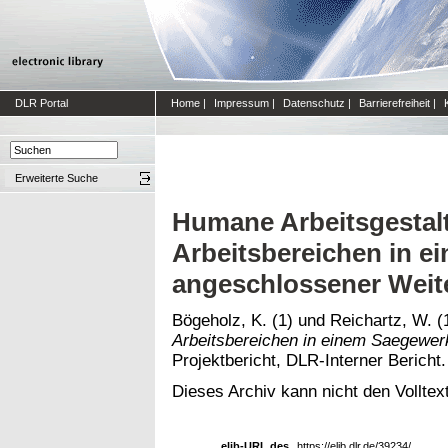
DLR Portal
Home
|
Impressum
|
Datenschutz
|
Barrierefreiheit
|
Erweiterte Suche
Humane Arbeitsgestal
Arbeitsbereichen in e
angeschlossener Weite
Bögeholz, K. (1)
und
Reichartz, W.
(
Arbeitsbereichen in einem Saegewer
Projektbericht, DLR-Interner Bericht.
Dieses Archiv kann nicht den Volltext
elib-URL des
https://elib.dlr.de/39234/