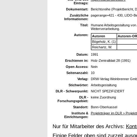
Eintrags:
Dokumentart:
Berichtsreihe (Projektbericht, 
Zusätzliche
pagerange=421 - 430, LIDO-Be
Informationen:
Titel:
Humane Arbeitsgestaltung von 
Weiterverarbeitung.
Autoren:
Autoren
Autoren-OR
Bögeholz, K. (1)
Reichartz, W.
Datum:
1991
Erschienen in:
Holz-Zentralblatt 28 (1991)
Open Access:
Nein
Seitenanzahl:
10
Verlag:
DRW-Verlag Weinbrenner GmbH
Stichwörter:
Arbeitsgestaltung
DLR - Schwerpunkt:
NICHT SPEZIFIZIERT
DLR -
keine Zuordnung
Forschungsgebiet:
Standort:
Bonn-Oberkassel
Institute &
Projektträger im DLR > Projek
Einrichtungen:
Nur für Mitarbeiter des Archivs:
Kont
Einige Felder oben sind zurzeit ausg