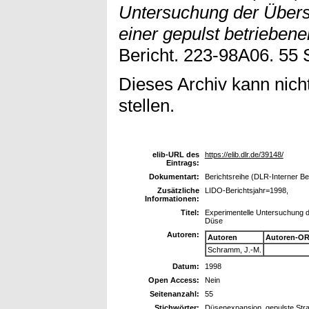
Untersuchung der Übers
einer gepulst betrieben
Bericht. 223-98A06. 55 
Dieses Archiv kann nicht
stellen.
elib-URL des
https://elib.dlr.de/39148/
Eintrags:
Dokumentart:
Berichtsreihe (DLR-Interner Be
Zusätzliche
LIDO-Berichtsjahr=1998,
Informationen:
Titel:
Experimentelle Untersuchung de
Düse
Autoren:
Autoren
Autoren-OR
Schramm, J.-M.
Datum:
1998
Open Access:
Nein
Seitenanzahl:
55
Stichwörter:
Düsenexpansion, gepulste Strah