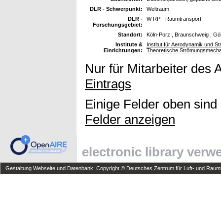
DLR - Schwerpunkt:
Weltraum
DLR -
W RP - Raumtransport
Forschungsgebiet:
Standort:
Köln-Porz , Braunschweig , Gö
Institute &
Institut für Aerodynamik und St
Einrichtungen:
Theoretische Strömungsmecha
Nur für Mitarbeiter des 
Eintrags
Einige Felder oben sind
Felder anzeigen
electronic library ver
Gestaltung Webseite und Datenbank: Copyright © Deutsches Zentrum für Luft- und Raumfa