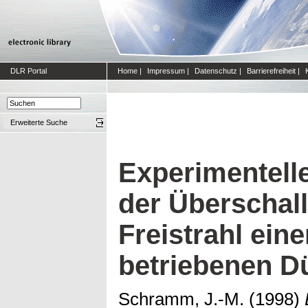
DLR Portal
Home
|
Impressum
|
Datenschutz
|
Barrierefreiheit
|
Erweiterte Suche
Experimentell
der Überschal
Freistrahl eine
betriebenen D
Schramm, J.-M.
(1998)